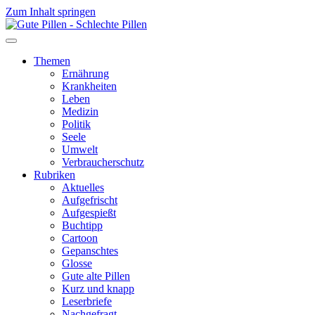
Zum Inhalt springen
Themen
Ernährung
Krankheiten
Leben
Medizin
Politik
Seele
Umwelt
Verbraucherschutz
Rubriken
Aktuelles
Aufgefrischt
Aufgespießt
Buchtipp
Cartoon
Gepanschtes
Glosse
Gute alte Pillen
Kurz und knapp
Leserbriefe
Nachgefragt