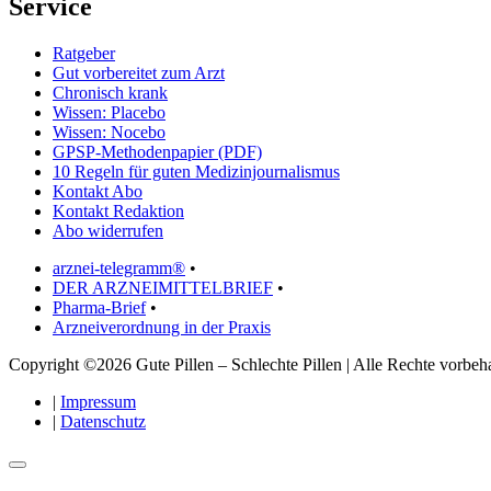
Service
Ratgeber
Gut vorbereitet zum Arzt
Chronisch krank
Wissen: Placebo
Wissen: Nocebo
GPSP-Methodenpapier (PDF)
10 Regeln für guten Medizinjournalismus
Kontakt Abo
Kontakt Redaktion
Abo widerrufen
arznei-telegramm®
•
DER ARZNEIMITTELBRIEF
•
Pharma-Brief
•
Arzneiverordnung in der Praxis
Copyright ©2026 Gute Pillen – Schlechte Pillen | Alle Rechte vorbeha
|
Impressum
|
Datenschutz