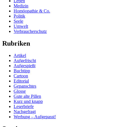
Leben
Medizin
Homöopathie & Co.
Politik
Seele
Umwelt
Verbraucherschutz
Rubriken
Artikel
Aufgefrischt
Aufgespießt
Buchtipp
Cartoon
Editorial
Gepanschtes
Glosse
Gute alte Pillen
Kurz und knapp
Leserbriefe
Nachgefragt
Werbung – Aufgepasst!