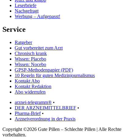
Leserbriefe
Nachgefragt
Werbung – Aufgepasst!
Service
Ratgeber
Gut vorbereitet zum Arzt
Chronisch krank
Wissen: Placebo
Wissen: Nocebo
GPSP-Methodenpapier (PDF)
10 Regeln für guten Medizinjournalismus
Kontakt Abo
Kontakt Redaktion
Abo widerrufen
arznei-telegramm®
•
DER ARZNEIMITTELBRIEF
•
Pharma-Brief
•
Arzneiverordnung in der Praxis
Copyright ©2026 Gute Pillen – Schlechte Pillen | Alle Rechte
vorbehalten.