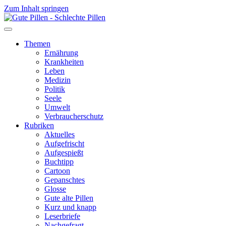
Zum Inhalt springen
Themen
Ernährung
Krankheiten
Leben
Medizin
Politik
Seele
Umwelt
Verbraucherschutz
Rubriken
Aktuelles
Aufgefrischt
Aufgespießt
Buchtipp
Cartoon
Gepanschtes
Glosse
Gute alte Pillen
Kurz und knapp
Leserbriefe
Nachgefragt