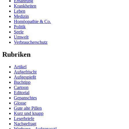
Ernährung
Krankheiten
Leben
Medizin
Homöopathie & Co.
Politik
Seele
Umwelt
Verbraucherschutz
Rubriken
Artikel
Aufgefrischt
Aufgespießt
Buchtipp
Cartoon
Editorial
Gepanschtes
Glosse
Gute alte Pillen
Kurz und knapp
Leserbriefe
Nachgefragt
Werbung – Aufgepasst!