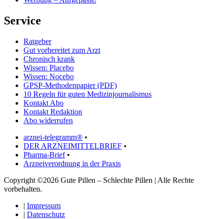
Service
Ratgeber
Gut vorbereitet zum Arzt
Chronisch krank
Wissen: Placebo
Wissen: Nocebo
GPSP-Methodenpapier (PDF)
10 Regeln für guten Medizinjournalismus
Kontakt Abo
Kontakt Redaktion
Abo widerrufen
arznei-telegramm®
•
DER ARZNEIMITTELBRIEF
•
Pharma-Brief
•
Arzneiverordnung in der Praxis
Copyright ©2026 Gute Pillen – Schlechte Pillen | Alle Rechte
vorbehalten.
|
Impressum
|
Datenschutz