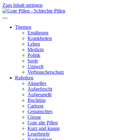
Zum Inhalt springen
Themen
Ernährung
Krankheiten
Leben
Medizin
Politik
Seele
Umwelt
Verbraucherschutz
Rubriken
Aktuelles
Aufgefrischt
Aufgespießt
Buchtipp
Cartoon
Gepanschtes
Glosse
Gute alte Pillen
Kurz und knapp
Leserbriefe
Nachgefragt