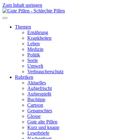
Zum Inhalt springen
Themen
Ernährung
Krankheiten
Leben
Medizin
Politik
Seele
Umwelt
Verbraucherschutz
Rubriken
Aktuelles
Aufgefrischt
Aufgespießt
Buchtipp
Cartoon
Gepanschtes
Glosse
Gute alte Pillen
Kurz und knapp
Leserbriefe
Nachgefragt