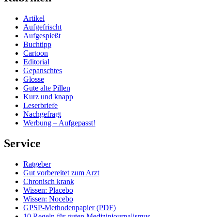
Artikel
Aufgefrischt
Aufgespießt
Buchtipp
Cartoon
Editorial
Gepanschtes
Glosse
Gute alte Pillen
Kurz und knapp
Leserbriefe
Nachgefragt
Werbung – Aufgepasst!
Service
Ratgeber
Gut vorbereitet zum Arzt
Chronisch krank
Wissen: Placebo
Wissen: Nocebo
GPSP-Methodenpapier (PDF)
10 Regeln für guten Medizinjournalismus