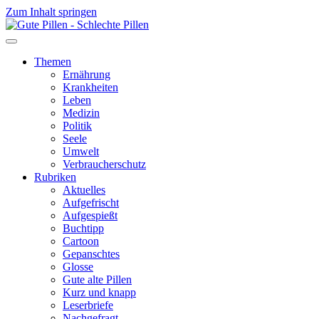
Zum Inhalt springen
Themen
Ernährung
Krankheiten
Leben
Medizin
Politik
Seele
Umwelt
Verbraucherschutz
Rubriken
Aktuelles
Aufgefrischt
Aufgespießt
Buchtipp
Cartoon
Gepanschtes
Glosse
Gute alte Pillen
Kurz und knapp
Leserbriefe
Nachgefragt