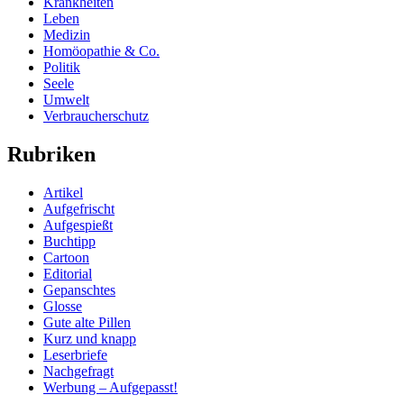
Krankheiten
Leben
Medizin
Homöopathie & Co.
Politik
Seele
Umwelt
Verbraucherschutz
Rubriken
Artikel
Aufgefrischt
Aufgespießt
Buchtipp
Cartoon
Editorial
Gepanschtes
Glosse
Gute alte Pillen
Kurz und knapp
Leserbriefe
Nachgefragt
Werbung – Aufgepasst!