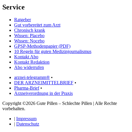
Service
Ratgeber
Gut vorbereitet zum Arzt
Chronisch krank
Wissen: Placebo
Wissen: Nocebo
GPSP-Methodenpapier (PDF)
10 Regeln für guten Medizinjournalismus
Kontakt Abo
Kontakt Redaktion
Abo widerrufen
arznei-telegramm®
•
DER ARZNEIMITTELBRIEF
•
Pharma-Brief
•
Arzneiverordnung in der Praxis
Copyright ©2026 Gute Pillen – Schlechte Pillen | Alle Rechte
vorbehalten.
|
Impressum
|
Datenschutz