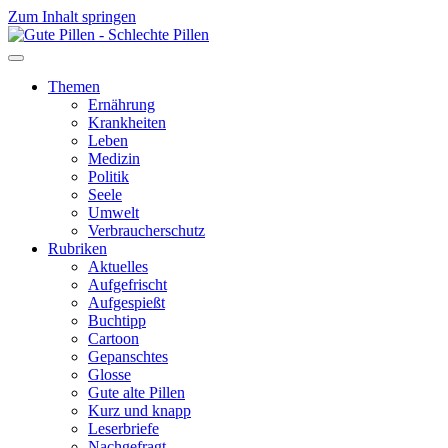
Zum Inhalt springen
Themen
Ernährung
Krankheiten
Leben
Medizin
Politik
Seele
Umwelt
Verbraucherschutz
Rubriken
Aktuelles
Aufgefrischt
Aufgespießt
Buchtipp
Cartoon
Gepanschtes
Glosse
Gute alte Pillen
Kurz und knapp
Leserbriefe
Nachgefragt