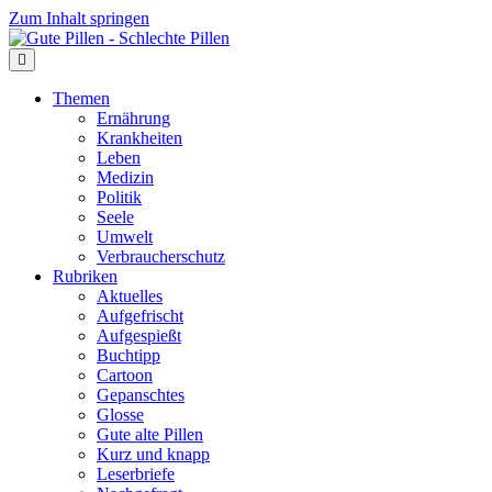
Zum Inhalt springen
Themen
Ernährung
Krankheiten
Leben
Medizin
Politik
Seele
Umwelt
Verbraucherschutz
Rubriken
Aktuelles
Aufgefrischt
Aufgespießt
Buchtipp
Cartoon
Gepanschtes
Glosse
Gute alte Pillen
Kurz und knapp
Leserbriefe