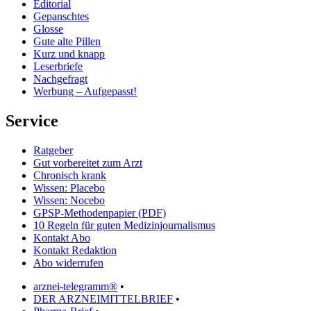
Editorial
Gepanschtes
Glosse
Gute alte Pillen
Kurz und knapp
Leserbriefe
Nachgefragt
Werbung – Aufgepasst!
Service
Ratgeber
Gut vorbereitet zum Arzt
Chronisch krank
Wissen: Placebo
Wissen: Nocebo
GPSP-Methodenpapier (PDF)
10 Regeln für guten Medizinjournalismus
Kontakt Abo
Kontakt Redaktion
Abo widerrufen
arznei-telegramm®
•
DER ARZNEIMITTELBRIEF
•