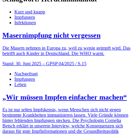
Kurz und knapp
Impfungen
Infektionen
Masernimpfung nicht vergessen
Die Masern nehmen in Europa zu, weil zu wenig geimpft wird. Das
betrifft auch Kinder in Deutschland. Die WHO warnt.
Stand: 30. Juni 2025
– GPSP 04/2025 / S.15
Nachgefragt
Impfungen
Leben
„Wir müssen Impfen einfacher machen“
Es ist nur selten Impfskepsis, wenn Menschen sich nicht gegen
bestimmte Krankheiten immunisieren lassen. Viele Gründe können
hinter fehlenden Impfungen stecken. Die Psychologin Cornelia
Betsch erklärt in unserem Interview, welche Konsequenzen sich
daraus für gute Impfinformationen und die Gesundheitspolitik