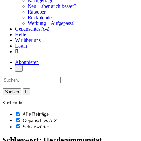
Nachgefragt
Neu – aber auch besser?
Ratgeber
Rückblende
Werbung – Aufgepasst!
Gepanschtes A-Z
Hefte
Wir über uns
Login
Abonnieren
Suche:
Suchen in:
Alle Beiträge
Gepanschtes A-Z
Schlagwörter
Schlagwort: Herdenimmunität