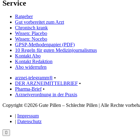
Service
Ratgeber
Gut vorbereitet zum Arzt
Chronisch krank
Wissen: Placebo
Wissen: Nocebo
GPSP-Methodenpapier (PDF)
10 Regeln für guten Medizinjournalismus
Kontakt Abo
Kontakt Redaktion
Abo widerrufen
arznei-telegramm®
•
DER ARZNEIMITTELBRIEF
•
Pharma-Brief
•
Arzneiverordnung in der Praxis
Copyright ©2026 Gute Pillen – Schlechte Pillen | Alle Rechte vorbeha
|
Impressum
|
Datenschutz