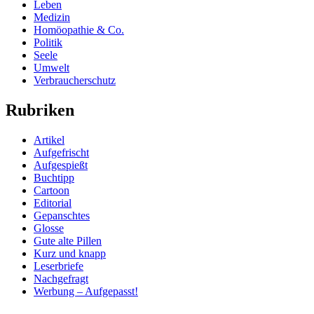
Leben
Medizin
Homöopathie & Co.
Politik
Seele
Umwelt
Verbraucherschutz
Rubriken
Artikel
Aufgefrischt
Aufgespießt
Buchtipp
Cartoon
Editorial
Gepanschtes
Glosse
Gute alte Pillen
Kurz und knapp
Leserbriefe
Nachgefragt
Werbung – Aufgepasst!