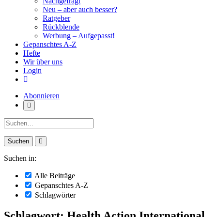
Nachgefragt
Neu – aber auch besser?
Ratgeber
Rückblende
Werbung – Aufgepasst!
Gepanschtes A-Z
Hefte
Wir über uns
Login
Abonnieren
Suche:
Suchen in:
Alle Beiträge
Gepanschtes A-Z
Schlagwörter
Schlagwort: Health Action International