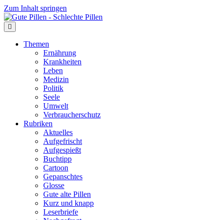
Zum Inhalt springen
Themen
Ernährung
Krankheiten
Leben
Medizin
Politik
Seele
Umwelt
Verbraucherschutz
Rubriken
Aktuelles
Aufgefrischt
Aufgespießt
Buchtipp
Cartoon
Gepanschtes
Glosse
Gute alte Pillen
Kurz und knapp
Leserbriefe