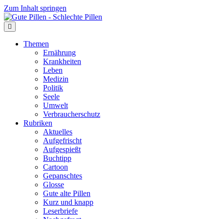
Zum Inhalt springen
Themen
Ernährung
Krankheiten
Leben
Medizin
Politik
Seele
Umwelt
Verbraucherschutz
Rubriken
Aktuelles
Aufgefrischt
Aufgespießt
Buchtipp
Cartoon
Gepanschtes
Glosse
Gute alte Pillen
Kurz und knapp
Leserbriefe