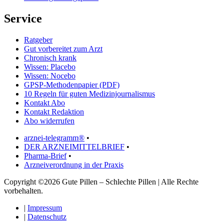
Service
Ratgeber
Gut vorbereitet zum Arzt
Chronisch krank
Wissen: Placebo
Wissen: Nocebo
GPSP-Methodenpapier (PDF)
10 Regeln für guten Medizinjournalismus
Kontakt Abo
Kontakt Redaktion
Abo widerrufen
arznei-telegramm®
•
DER ARZNEIMITTELBRIEF
•
Pharma-Brief
•
Arzneiverordnung in der Praxis
Copyright ©2026 Gute Pillen – Schlechte Pillen | Alle Rechte
vorbehalten.
|
Impressum
|
Datenschutz