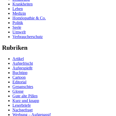
Krankheiten
Leben
Medizin
Homöopathie & Co.
Politik
Seele
Umwelt
Verbraucherschutz
Rubriken
Artikel
Aufgefrischt
Aufgespießt
Buchtipp
Cartoon
Editorial
Gepanschtes
Glosse
Gute alte Pillen
Kurz und knapp
Leserbriefe
Nachgefragt
Werbung – Aufgepasst!