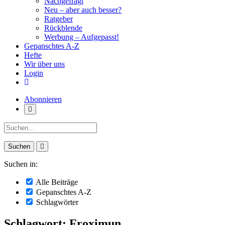
Nachgefragt
Neu – aber auch besser?
Ratgeber
Rückblende
Werbung – Aufgepasst!
Gepanschtes A-Z
Hefte
Wir über uns
Login
Abonnieren
Suche:
Suchen in:
Alle Beiträge
Gepanschtes A-Z
Schlagwörter
Schlagwort: Froximun