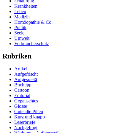
Ernährung
Krankheiten
Leben
Medizin
Homöopathie & Co.
Politik
Seele
Umwelt
Verbraucherschutz
Rubriken
Artikel
Aufgefrischt
Aufgespießt
Buchtipp
Cartoon
Editorial
Gepanschtes
Glosse
Gute alte Pillen
Kurz und knapp
Leserbriefe
Nachgefragt
Werbung – Aufgepasst!