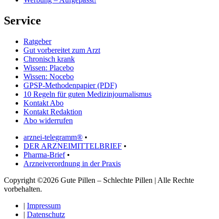
Service
Ratgeber
Gut vorbereitet zum Arzt
Chronisch krank
Wissen: Placebo
Wissen: Nocebo
GPSP-Methodenpapier (PDF)
10 Regeln für guten Medizinjournalismus
Kontakt Abo
Kontakt Redaktion
Abo widerrufen
arznei-telegramm®
•
DER ARZNEIMITTELBRIEF
•
Pharma-Brief
•
Arzneiverordnung in der Praxis
Copyright ©2026 Gute Pillen – Schlechte Pillen | Alle Rechte
vorbehalten.
|
Impressum
|
Datenschutz