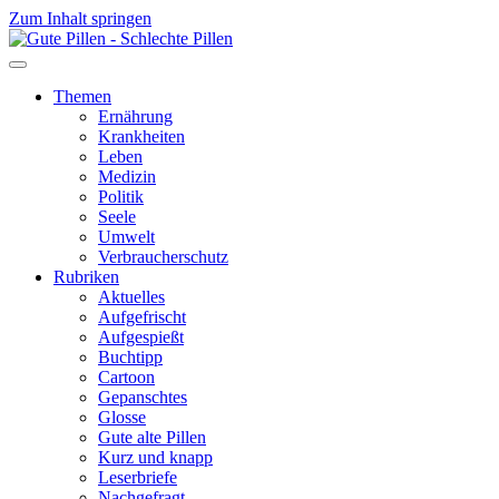
Zum Inhalt springen
Themen
Ernährung
Krankheiten
Leben
Medizin
Politik
Seele
Umwelt
Verbraucherschutz
Rubriken
Aktuelles
Aufgefrischt
Aufgespießt
Buchtipp
Cartoon
Gepanschtes
Glosse
Gute alte Pillen
Kurz und knapp
Leserbriefe
Nachgefragt