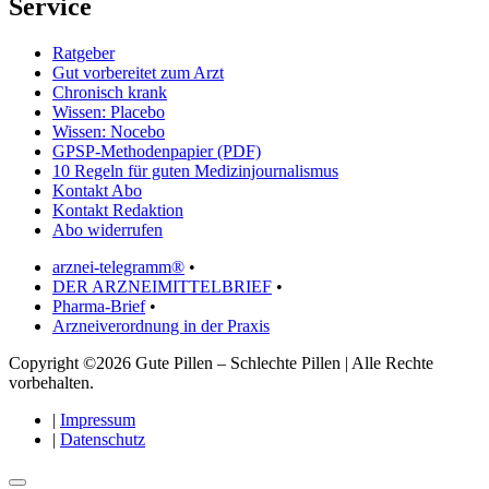
Service
Ratgeber
Gut vorbereitet zum Arzt
Chronisch krank
Wissen: Placebo
Wissen: Nocebo
GPSP-Methodenpapier (PDF)
10 Regeln für guten Medizinjournalismus
Kontakt Abo
Kontakt Redaktion
Abo widerrufen
arznei-telegramm®
•
DER ARZNEIMITTELBRIEF
•
Pharma-Brief
•
Arzneiverordnung in der Praxis
Copyright ©2026 Gute Pillen – Schlechte Pillen | Alle Rechte
vorbehalten.
|
Impressum
|
Datenschutz