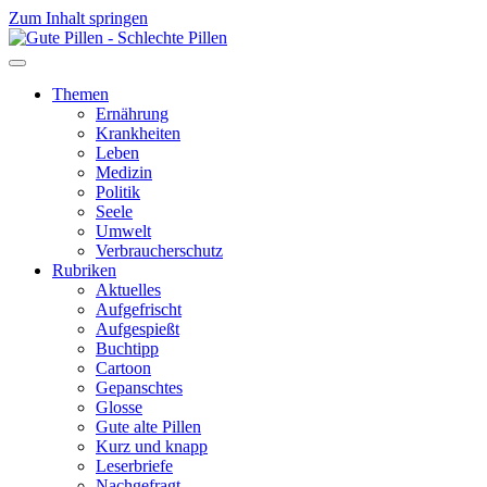
Zum Inhalt springen
Themen
Ernährung
Krankheiten
Leben
Medizin
Politik
Seele
Umwelt
Verbraucherschutz
Rubriken
Aktuelles
Aufgefrischt
Aufgespießt
Buchtipp
Cartoon
Gepanschtes
Glosse
Gute alte Pillen
Kurz und knapp
Leserbriefe
Nachgefragt