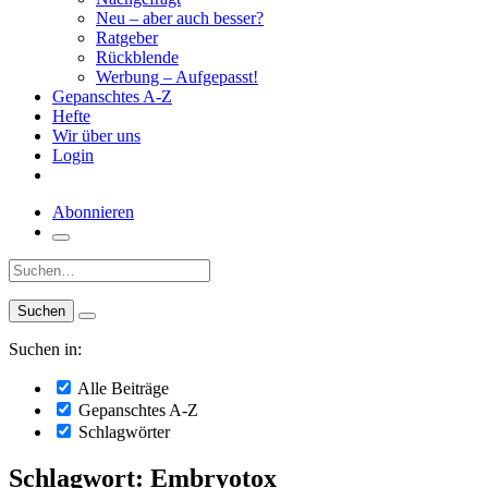
Neu – aber auch besser?
Ratgeber
Rückblende
Werbung – Aufgepasst!
Gepanschtes A-Z
Hefte
Wir über uns
Login
Abonnieren
Suche:
Suchen in:
Alle Beiträge
Gepanschtes A-Z
Schlagwörter
Schlagwort: Embryotox