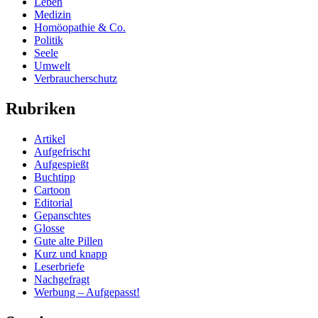
Leben
Medizin
Homöopathie & Co.
Politik
Seele
Umwelt
Verbraucherschutz
Rubriken
Artikel
Aufgefrischt
Aufgespießt
Buchtipp
Cartoon
Editorial
Gepanschtes
Glosse
Gute alte Pillen
Kurz und knapp
Leserbriefe
Nachgefragt
Werbung – Aufgepasst!