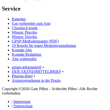
Service
Ratgeber
Gut vorbereitet zum Arzt
Chronisch krank
Wissen: Placebo
Wissen: Nocebo
GPSP-Methodenpapier (PDF)
10 Regeln für guten Medizinjournalismus
Kontakt Abo
Kontakt Redaktion
Abo widerrufen
arznei-telegramm®
•
DER ARZNEIMITTELBRIEF
•
Pharma-Brief
•
Arzneiverordnung in der Praxis
Copyright ©2026 Gute Pillen – Schlechte Pillen | Alle Rechte
vorbehalten.
|
Impressum
|
Datenschutz