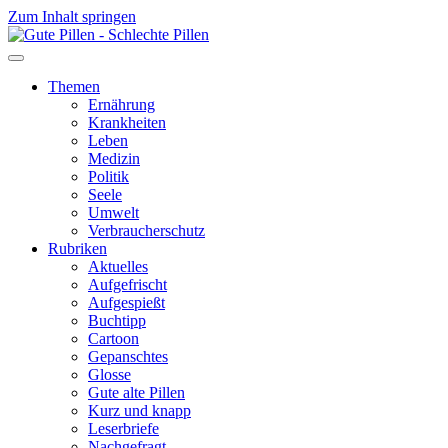
Zum Inhalt springen
Themen
Ernährung
Krankheiten
Leben
Medizin
Politik
Seele
Umwelt
Verbraucherschutz
Rubriken
Aktuelles
Aufgefrischt
Aufgespießt
Buchtipp
Cartoon
Gepanschtes
Glosse
Gute alte Pillen
Kurz und knapp
Leserbriefe
Nachgefragt