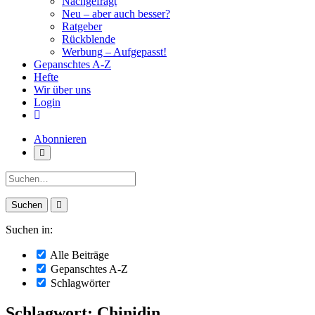
Nachgefragt
Neu – aber auch besser?
Ratgeber
Rückblende
Werbung – Aufgepasst!
Gepanschtes A-Z
Hefte
Wir über uns
Login
Abonnieren
Suche:
Suchen in:
Alle Beiträge
Gepanschtes A-Z
Schlagwörter
Schlagwort: Chinidin