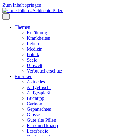
Zum Inhalt springen
Themen
Ernährung
Krankheiten
Leben
Medizin
Politik
Seele
Umwelt
Verbraucherschutz
Rubriken
Aktuelles
Aufgefrischt
Aufgespießt
Buchtipp
Cartoon
Gepanschtes
Glosse
Gute alte Pillen
Kurz und knapp
Leserbriefe