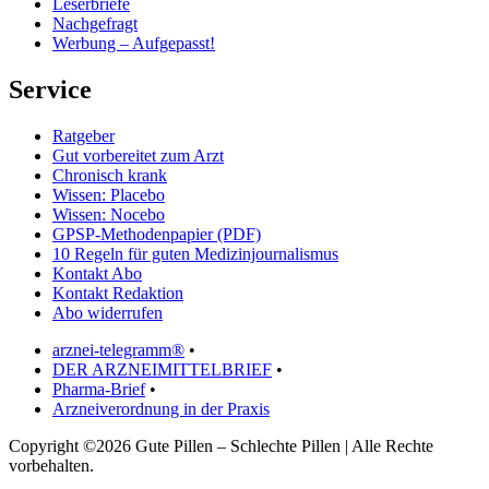
Leserbriefe
Nachgefragt
Werbung – Aufgepasst!
Service
Ratgeber
Gut vorbereitet zum Arzt
Chronisch krank
Wissen: Placebo
Wissen: Nocebo
GPSP-Methodenpapier (PDF)
10 Regeln für guten Medizinjournalismus
Kontakt Abo
Kontakt Redaktion
Abo widerrufen
arznei-telegramm®
•
DER ARZNEIMITTELBRIEF
•
Pharma-Brief
•
Arzneiverordnung in der Praxis
Copyright ©2026 Gute Pillen – Schlechte Pillen | Alle Rechte
vorbehalten.