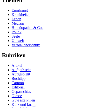
Themen
Ernährung
Krankheiten
Leben
Medizin
Homöopathie & Co.
Politik
Seele
Umwelt
Verbraucherschutz
Rubriken
Artikel
Aufgefrischt
Aufgespießt
Buchtipp
Cartoon
Editorial
Gepanschtes
Glosse
Gute alte Pillen
Kurz und knapp