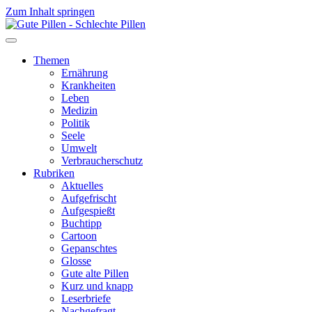
Zum Inhalt springen
Themen
Ernährung
Krankheiten
Leben
Medizin
Politik
Seele
Umwelt
Verbraucherschutz
Rubriken
Aktuelles
Aufgefrischt
Aufgespießt
Buchtipp
Cartoon
Gepanschtes
Glosse
Gute alte Pillen
Kurz und knapp
Leserbriefe
Nachgefragt