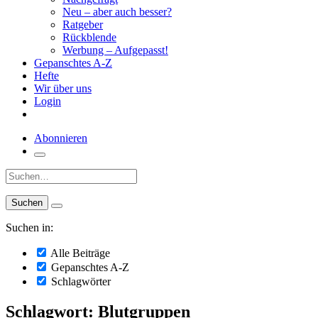
Neu – aber auch besser?
Ratgeber
Rückblende
Werbung – Aufgepasst!
Gepanschtes A-Z
Hefte
Wir über uns
Login
Abonnieren
Suche:
Suchen in:
Alle Beiträge
Gepanschtes A-Z
Schlagwörter
Schlagwort: Blutgruppen