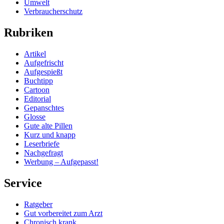
Umwelt
Verbraucherschutz
Rubriken
Artikel
Aufgefrischt
Aufgespießt
Buchtipp
Cartoon
Editorial
Gepanschtes
Glosse
Gute alte Pillen
Kurz und knapp
Leserbriefe
Nachgefragt
Werbung – Aufgepasst!
Service
Ratgeber
Gut vorbereitet zum Arzt
Chronisch krank