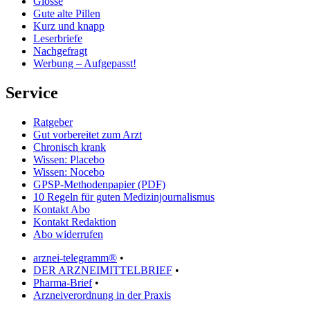
Glosse
Gute alte Pillen
Kurz und knapp
Leserbriefe
Nachgefragt
Werbung – Aufgepasst!
Service
Ratgeber
Gut vorbereitet zum Arzt
Chronisch krank
Wissen: Placebo
Wissen: Nocebo
GPSP-Methodenpapier (PDF)
10 Regeln für guten Medizinjournalismus
Kontakt Abo
Kontakt Redaktion
Abo widerrufen
arznei-telegramm®
•
DER ARZNEIMITTELBRIEF
•
Pharma-Brief
•
Arzneiverordnung in der Praxis