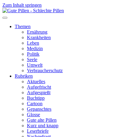
Zum Inhalt springen
Themen
Ernährung
Krankheiten
Leben
Medizin
Politik
Seele
Umwelt
Verbraucherschutz
Rubriken
Aktuelles
Aufgefrischt
Aufgespießt
Buchtipp
Cartoon
Gepanschtes
Glosse
Gute alte Pillen
Kurz und knapp
Leserbriefe
Nachgefragt