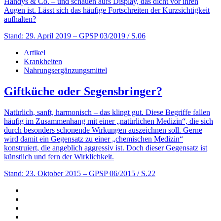
Handys & Co. – und schauen aufs Display, das dicht vor ihren
Augen ist. Lässt sich das häufige Fortschreiten der Kurzsichtigkeit
aufhalten?
Stand: 29. April 2019
– GPSP 03/2019 / S.06
Artikel
Krankheiten
Nahrungsergänzungsmittel
Giftküche oder Segensbringer?
Natürlich, sanft, harmonisch – das klingt gut. Diese Begriffe fallen
häufig im Zusammenhang mit einer „natürlichen Medizin“, die sich
durch besonders schonende Wirkungen auszeichnen soll. Gerne
wird damit ein Gegensatz zu einer „chemischen Medizin“
konstruiert, die angeblich aggressiv ist. Doch dieser Gegensatz ist
künstlich und fern der Wirklichkeit.
Stand: 23. Oktober 2015
– GPSP 06/2015 / S.22