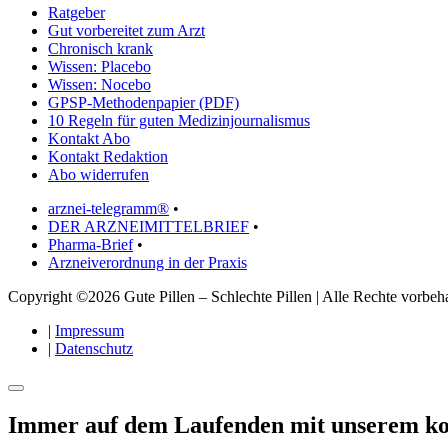
Ratgeber
Gut vorbereitet zum Arzt
Chronisch krank
Wissen: Placebo
Wissen: Nocebo
GPSP-Methodenpapier (PDF)
10 Regeln für guten Medizinjournalismus
Kontakt Abo
Kontakt Redaktion
Abo widerrufen
arznei-telegramm®
•
DER ARZNEIMITTELBRIEF
•
Pharma-Brief
•
Arzneiverordnung in der Praxis
Copyright ©2026 Gute Pillen – Schlechte Pillen | Alle Rechte vorbeha
|
Impressum
|
Datenschutz
Immer auf dem Laufenden mit unserem
ko