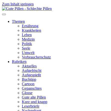
Zum Inhalt springen
Themen
Ernährung
Krankheiten
Leben
Medizin
Politik
Seele
Umwelt
Verbraucherschutz
Rubriken
Aktuelles
Aufgefrischt
Aufgespießt
Buchtipp
Cartoon
Gepanschtes
Glosse
Gute alte Pillen
Kurz und knapp
Leserbriefe
Nachgefragt