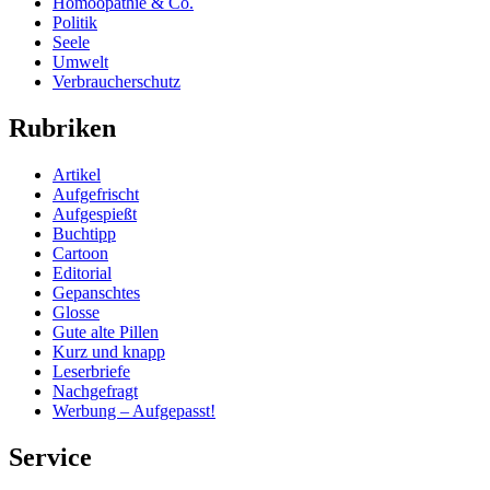
Homöopathie & Co.
Politik
Seele
Umwelt
Verbraucherschutz
Rubriken
Artikel
Aufgefrischt
Aufgespießt
Buchtipp
Cartoon
Editorial
Gepanschtes
Glosse
Gute alte Pillen
Kurz und knapp
Leserbriefe
Nachgefragt
Werbung – Aufgepasst!
Service