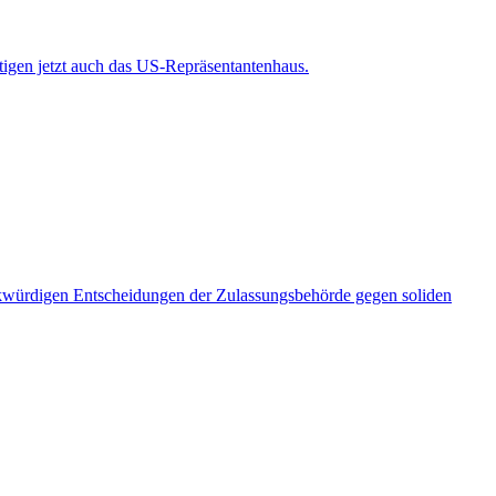
gen jetzt auch das US-Repräsentantenhaus.
würdigen Entscheidungen der Zulassungsbehörde gegen soliden