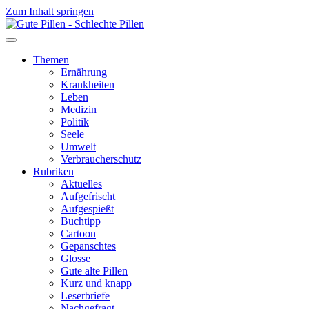
Zum Inhalt springen
Themen
Ernährung
Krankheiten
Leben
Medizin
Politik
Seele
Umwelt
Verbraucherschutz
Rubriken
Aktuelles
Aufgefrischt
Aufgespießt
Buchtipp
Cartoon
Gepanschtes
Glosse
Gute alte Pillen
Kurz und knapp
Leserbriefe
Nachgefragt