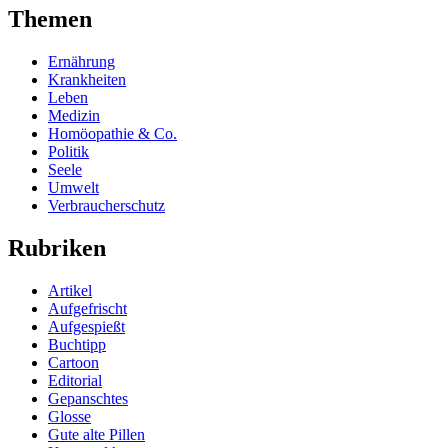
Themen
Ernährung
Krankheiten
Leben
Medizin
Homöopathie & Co.
Politik
Seele
Umwelt
Verbraucherschutz
Rubriken
Artikel
Aufgefrischt
Aufgespießt
Buchtipp
Cartoon
Editorial
Gepanschtes
Glosse
Gute alte Pillen