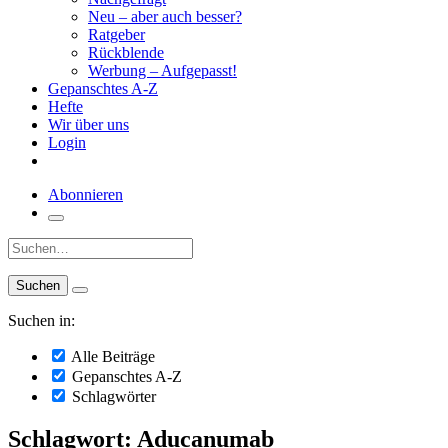
Neu – aber auch besser?
Ratgeber
Rückblende
Werbung – Aufgepasst!
Gepanschtes A-Z
Hefte
Wir über uns
Login
Abonnieren
Suche:
Suchen in:
Alle Beiträge
Gepanschtes A-Z
Schlagwörter
Schlagwort: Aducanumab