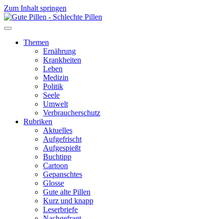
Zum Inhalt springen
Themen
Ernährung
Krankheiten
Leben
Medizin
Politik
Seele
Umwelt
Verbraucherschutz
Rubriken
Aktuelles
Aufgefrischt
Aufgespießt
Buchtipp
Cartoon
Gepanschtes
Glosse
Gute alte Pillen
Kurz und knapp
Leserbriefe
Nachgefragt