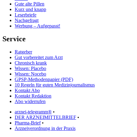
Gute alte Pillen
Kurz und knapp
Leserbriefe
Nachgefragt
Werbung – Aufgepasst!
Service
Ratgeber
Gut vorbereitet zum Arzt
Chronisch krank
Wissen: Placebo
Wissen: Nocebo
GPSP-Methodenpapier (PDF)
10 Regeln für guten Medizinjournalismus
Kontakt Abo
Kontakt Redaktion
Abo widerrufen
arznei-telegramm®
•
DER ARZNEIMITTELBRIEF
•
Pharma-Brief
•
Arzneiverordnung in der Praxis