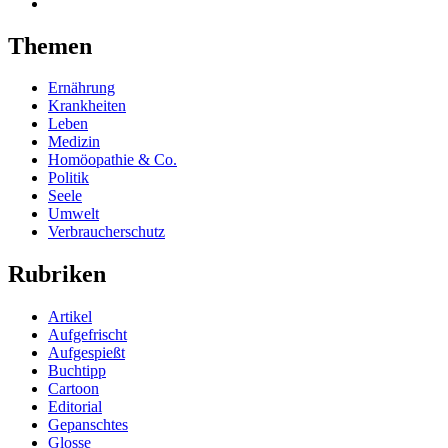
Themen
Ernährung
Krankheiten
Leben
Medizin
Homöopathie & Co.
Politik
Seele
Umwelt
Verbraucherschutz
Rubriken
Artikel
Aufgefrischt
Aufgespießt
Buchtipp
Cartoon
Editorial
Gepanschtes
Glosse