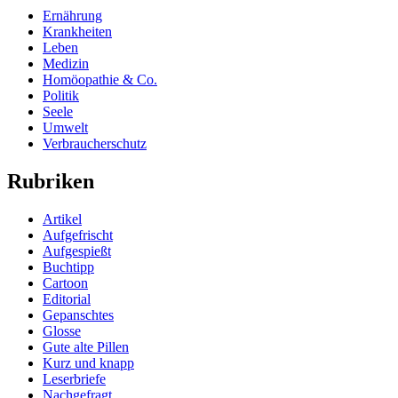
Ernährung
Krankheiten
Leben
Medizin
Homöopathie & Co.
Politik
Seele
Umwelt
Verbraucherschutz
Rubriken
Artikel
Aufgefrischt
Aufgespießt
Buchtipp
Cartoon
Editorial
Gepanschtes
Glosse
Gute alte Pillen
Kurz und knapp
Leserbriefe
Nachgefragt