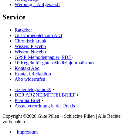
Werbung – Aufgepasst!
Service
Ratgeber
Gut vorbereitet zum Arzt
Chronisch krank
Wissen: Placebo
Wissen: Nocebo
GPSP-Methodenpapier (PDF)
10 Regeln für guten Medizinjournalismus
Kontakt Abo
Kontakt Redaktion
Abo widerrufen
arznei-telegramm®
•
DER ARZNEIMITTELBRIEF
•
Pharma-Brief
•
Arzneiverordnung in der Praxis
Copyright ©2026 Gute Pillen – Schlechte Pillen | Alle Rechte
vorbehalten.
|
Impressum