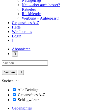
Nachgefragt
Neu – aber auch besser?
Ratgeber
Rückblende
Werbung – Aufgepasst!
Gepanschtes A-Z
Hefte
Wir über uns
Login
Abonnieren
Suche:
Suchen in:
Alle Beiträge
Gepanschtes A-Z
Schlagwörter
Gepanschtes