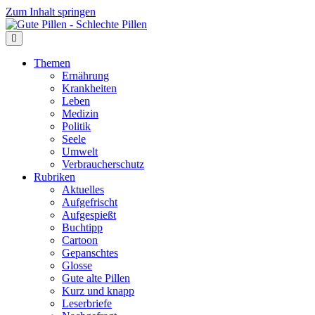
Zum Inhalt springen
Themen
Ernährung
Krankheiten
Leben
Medizin
Politik
Seele
Umwelt
Verbraucherschutz
Rubriken
Aktuelles
Aufgefrischt
Aufgespießt
Buchtipp
Cartoon
Gepanschtes
Glosse
Gute alte Pillen
Kurz und knapp
Leserbriefe