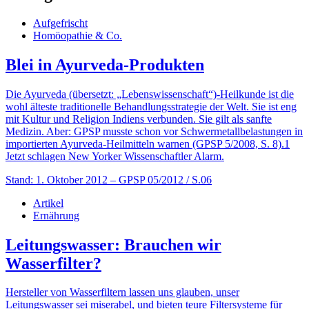
Aufgefrischt
Homöopathie & Co.
Blei in Ayurveda-Produkten
Die Ayurveda (übersetzt: „Lebenswissenschaft“)-Heilkunde ist die
wohl älteste traditionelle Behandlungsstrategie der Welt. Sie ist eng
mit Kultur und Religion Indiens verbunden. Sie gilt als sanfte
Medizin. Aber: GPSP musste schon vor Schwermetallbelastungen in
importierten Ayurveda-Heilmitteln warnen (GPSP 5/2008, S. 8).1
Jetzt schlagen New Yorker Wissenschaftler Alarm.
Stand: 1. Oktober 2012
– GPSP 05/2012 / S.06
Artikel
Ernährung
Leitungswasser: Brauchen wir
Wasserfilter?
Hersteller von Wasserfiltern lassen uns glauben, unser
Leitungswasser sei miserabel, und bieten teure Filtersysteme für