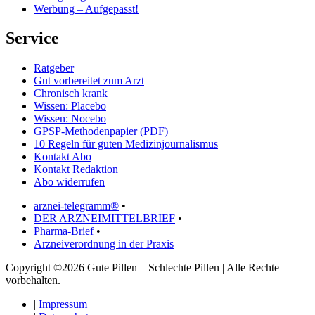
Werbung – Aufgepasst!
Service
Ratgeber
Gut vorbereitet zum Arzt
Chronisch krank
Wissen: Placebo
Wissen: Nocebo
GPSP-Methodenpapier (PDF)
10 Regeln für guten Medizinjournalismus
Kontakt Abo
Kontakt Redaktion
Abo widerrufen
arznei-telegramm®
•
DER ARZNEIMITTELBRIEF
•
Pharma-Brief
•
Arzneiverordnung in der Praxis
Copyright ©2026 Gute Pillen – Schlechte Pillen | Alle Rechte
vorbehalten.
|
Impressum