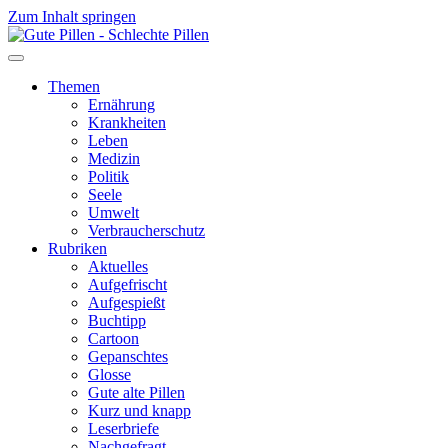
Zum Inhalt springen
Themen
Ernährung
Krankheiten
Leben
Medizin
Politik
Seele
Umwelt
Verbraucherschutz
Rubriken
Aktuelles
Aufgefrischt
Aufgespießt
Buchtipp
Cartoon
Gepanschtes
Glosse
Gute alte Pillen
Kurz und knapp
Leserbriefe
Nachgefragt