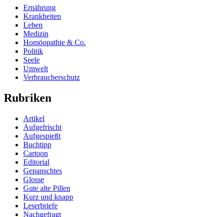
Ernährung
Krankheiten
Leben
Medizin
Homöopathie & Co.
Politik
Seele
Umwelt
Verbraucherschutz
Rubriken
Artikel
Aufgefrischt
Aufgespießt
Buchtipp
Cartoon
Editorial
Gepanschtes
Glosse
Gute alte Pillen
Kurz und knapp
Leserbriefe
Nachgefragt