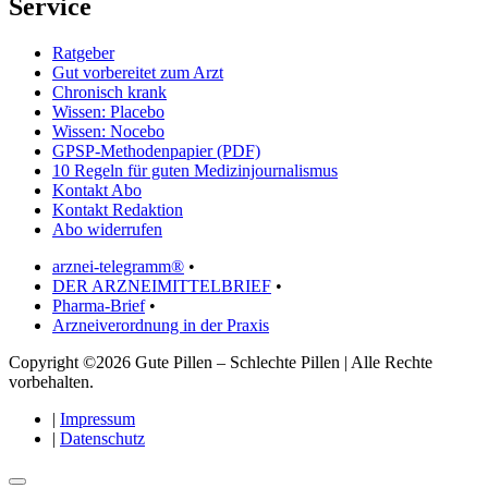
Service
Ratgeber
Gut vorbereitet zum Arzt
Chronisch krank
Wissen: Placebo
Wissen: Nocebo
GPSP-Methodenpapier (PDF)
10 Regeln für guten Medizinjournalismus
Kontakt Abo
Kontakt Redaktion
Abo widerrufen
arznei-telegramm®
•
DER ARZNEIMITTELBRIEF
•
Pharma-Brief
•
Arzneiverordnung in der Praxis
Copyright ©2026 Gute Pillen – Schlechte Pillen | Alle Rechte
vorbehalten.
|
Impressum
|
Datenschutz