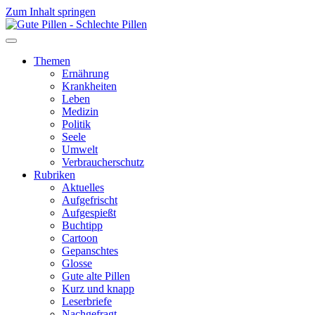
Zum Inhalt springen
Themen
Ernährung
Krankheiten
Leben
Medizin
Politik
Seele
Umwelt
Verbraucherschutz
Rubriken
Aktuelles
Aufgefrischt
Aufgespießt
Buchtipp
Cartoon
Gepanschtes
Glosse
Gute alte Pillen
Kurz und knapp
Leserbriefe
Nachgefragt