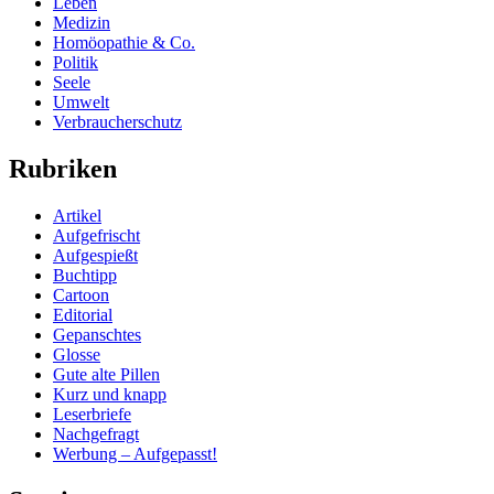
Leben
Medizin
Homöopathie & Co.
Politik
Seele
Umwelt
Verbraucherschutz
Rubriken
Artikel
Aufgefrischt
Aufgespießt
Buchtipp
Cartoon
Editorial
Gepanschtes
Glosse
Gute alte Pillen
Kurz und knapp
Leserbriefe
Nachgefragt
Werbung – Aufgepasst!