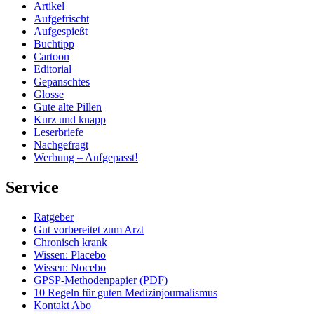
Artikel
Aufgefrischt
Aufgespießt
Buchtipp
Cartoon
Editorial
Gepanschtes
Glosse
Gute alte Pillen
Kurz und knapp
Leserbriefe
Nachgefragt
Werbung – Aufgepasst!
Service
Ratgeber
Gut vorbereitet zum Arzt
Chronisch krank
Wissen: Placebo
Wissen: Nocebo
GPSP-Methodenpapier (PDF)
10 Regeln für guten Medizinjournalismus
Kontakt Abo