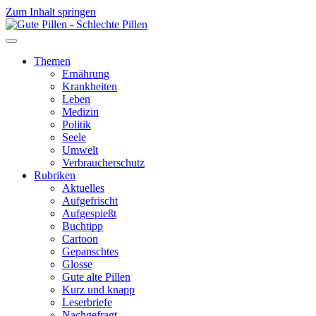
Zum Inhalt springen
Themen
Ernährung
Krankheiten
Leben
Medizin
Politik
Seele
Umwelt
Verbraucherschutz
Rubriken
Aktuelles
Aufgefrischt
Aufgespießt
Buchtipp
Cartoon
Gepanschtes
Glosse
Gute alte Pillen
Kurz und knapp
Leserbriefe
Nachgefragt