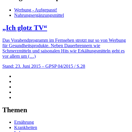
Werbung - Aufgepasst!
Nahrungsergänzungsmittel
„Ich glotz TV“
Das Vorabendprogramm im Fernsehen strotzt nur so von Werbung
für Gesundheitsprodukte. Neben Dauerbrennern wie
Schmerzmitteln und saisonalen Hits wie Erkältungsmitteln geht es
vor allem um (…)
Stand: 23. Juni 2015
– GPSP 04/2015 / S.28
Themen
Ernährung
Krankheiten