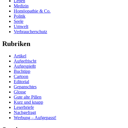
Leben
Medizin
Homöopathie & Co.
Politik
Seele
Umwelt
Verbraucherschutz
Rubriken
Artikel
Aufgefrischt
Aufgespießt
Buchtipp
Cartoon
Editorial
Gepanschtes
Glosse
Gute alte Pillen
Kurz und knapp
Leserbriefe
Nachgefragt
Werbung – Aufgepasst!