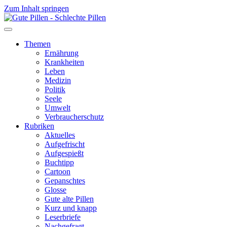
Zum Inhalt springen
Themen
Ernährung
Krankheiten
Leben
Medizin
Politik
Seele
Umwelt
Verbraucherschutz
Rubriken
Aktuelles
Aufgefrischt
Aufgespießt
Buchtipp
Cartoon
Gepanschtes
Glosse
Gute alte Pillen
Kurz und knapp
Leserbriefe
Nachgefragt