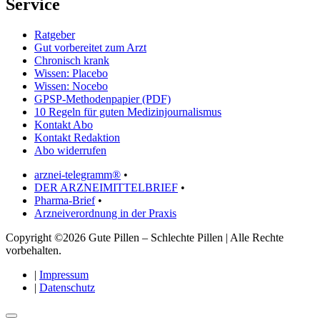
Service
Ratgeber
Gut vorbereitet zum Arzt
Chronisch krank
Wissen: Placebo
Wissen: Nocebo
GPSP-Methodenpapier (PDF)
10 Regeln für guten Medizinjournalismus
Kontakt Abo
Kontakt Redaktion
Abo widerrufen
arznei-telegramm®
•
DER ARZNEIMITTELBRIEF
•
Pharma-Brief
•
Arzneiverordnung in der Praxis
Copyright ©2026 Gute Pillen – Schlechte Pillen | Alle Rechte
vorbehalten.
|
Impressum
|
Datenschutz