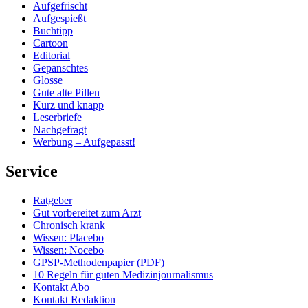
Aufgefrischt
Aufgespießt
Buchtipp
Cartoon
Editorial
Gepanschtes
Glosse
Gute alte Pillen
Kurz und knapp
Leserbriefe
Nachgefragt
Werbung – Aufgepasst!
Service
Ratgeber
Gut vorbereitet zum Arzt
Chronisch krank
Wissen: Placebo
Wissen: Nocebo
GPSP-Methodenpapier (PDF)
10 Regeln für guten Medizinjournalismus
Kontakt Abo
Kontakt Redaktion