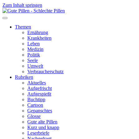
Zum Inhalt springen
Themen
Ernährung
Krankheiten
Leben
Medizin
Politik
Seele
Umwelt
Verbraucherschutz
Rubriken
Aktuelles
Aufgefrischt
Aufgespießt
Buchtipp
Cartoon
Gepanschtes
Glosse
Gute alte Pillen
Kurz und knapp
Leserbriefe
Nachgefragt