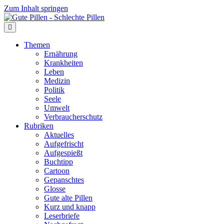
Zum Inhalt springen
Themen
Ernährung
Krankheiten
Leben
Medizin
Politik
Seele
Umwelt
Verbraucherschutz
Rubriken
Aktuelles
Aufgefrischt
Aufgespießt
Buchtipp
Cartoon
Gepanschtes
Glosse
Gute alte Pillen
Kurz und knapp
Leserbriefe