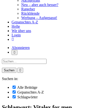
Nachgefragt
Neu – aber auch besser?
Ratgeber
Rückblende
Werbung – Aufgepasst!
Gepanschtes A-Z
Hefte
Wir über uns
Login
Abonnieren
Suche:
Suchen in:
Alle Beiträge
Gepanschtes A-Z
Schlagwörter
Schlagwort: Vitalex for men