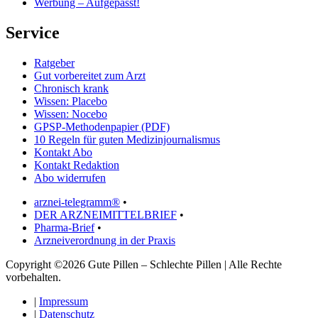
Werbung – Aufgepasst!
Service
Ratgeber
Gut vorbereitet zum Arzt
Chronisch krank
Wissen: Placebo
Wissen: Nocebo
GPSP-Methodenpapier (PDF)
10 Regeln für guten Medizinjournalismus
Kontakt Abo
Kontakt Redaktion
Abo widerrufen
arznei-telegramm®
•
DER ARZNEIMITTELBRIEF
•
Pharma-Brief
•
Arzneiverordnung in der Praxis
Copyright ©2026 Gute Pillen – Schlechte Pillen | Alle Rechte
vorbehalten.
|
Impressum
|
Datenschutz