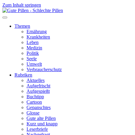
Zum Inhalt springen
Themen
Ernährung
Krankheiten
Leben
Medizin
Politik
Seele
Umwelt
Verbraucherschutz
Rubriken
Aktuelles
Aufgefrischt
Aufgespießt
Buchtipp
Cartoon
Gepanschtes
Glosse
Gute alte Pillen
Kurz und knapp
Leserbriefe
Nachgefragt