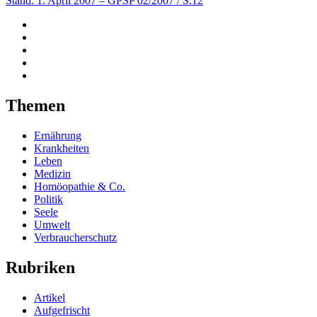
Stand: 1. April 2007
– GPSP 02/2007 / S.12
Themen
Ernährung
Krankheiten
Leben
Medizin
Homöopathie & Co.
Politik
Seele
Umwelt
Verbraucherschutz
Rubriken
Artikel
Aufgefrischt