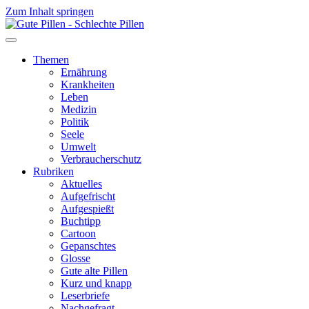
Zum Inhalt springen
Themen
Ernährung
Krankheiten
Leben
Medizin
Politik
Seele
Umwelt
Verbraucherschutz
Rubriken
Aktuelles
Aufgefrischt
Aufgespießt
Buchtipp
Cartoon
Gepanschtes
Glosse
Gute alte Pillen
Kurz und knapp
Leserbriefe
Nachgefragt