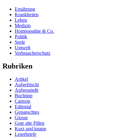
Ernährung
Krankheiten
Leben
Medizin
Homöopathie & Co.
Politik
Seele
Umwelt
Verbraucherschutz
Rubriken
Artikel
Aufgefrischt
Aufgespießt
Buchtipp
Cartoon
Editorial
Gepanschtes
Glosse
Gute alte Pillen
Kurz und knapp
Leserbriefe