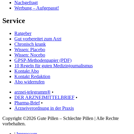
Nachgefragt
Werbung – Aufgepasst!
Service
Ratgeber
Gut vorbereitet zum Arzt
Chronisch krank
Wissen: Placebo
Wissen: Nocebo
GPSP-Methodenpapier (PDF)
10 Regeln für guten Medizinjournalismus
Kontakt Abo
Kontakt Redaktion
Abo widerrufen
arznei-telegramm®
•
DER ARZNEIMITTELBRIEF
•
Pharma-Brief
•
Arzneiverordnung in der Praxis
Copyright ©2026 Gute Pillen – Schlechte Pillen | Alle Rechte
vorbehalten.
|
Impressum