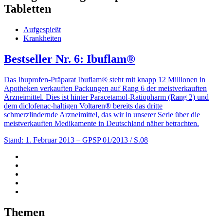
Tabletten
Aufgespießt
Krankheiten
Bestseller Nr. 6: Ibuflam®
Das Ibuprofen-Präparat Ibuflam® steht mit knapp 12 Millionen in
Apotheken verkauften Packungen auf Rang 6 der meistverkauften
Arzneimittel. Dies ist hinter Paracetamol-Ratiopharm (Rang 2) und
dem diclofenac-haltigen Voltaren® bereits das dritte
schmerzlindernde Arzneimittel, das wir in unserer Serie über die
meistverkauften Medikamente in Deutschland näher betrachten.
Stand: 1. Februar 2013
– GPSP 01/2013 / S.08
Themen