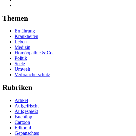
Themen
Ernährung
Krankheiten
Leben
Medizin
Homöopathie & Co.
Politik
Seele
Umwelt
Verbraucherschutz
Rubriken
Artikel
Aufgefrischt
Aufgespießt
Buchtipp
Cartoon
Editorial
Gepanschtes