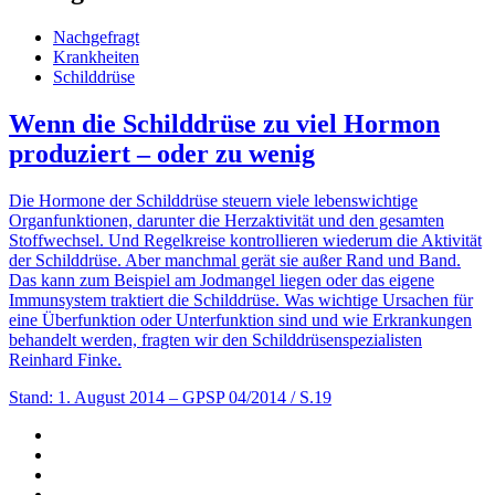
Nachgefragt
Krankheiten
Schilddrüse
Wenn die Schilddrüse zu viel Hormon
produziert – oder zu wenig
Die Hormone der Schilddrüse steuern viele lebenswichtige
Organfunktionen, darunter die Herzaktivität und den gesamten
Stoffwechsel. Und Regelkreise kontrollieren wiederum die Aktivität
der Schilddrüse. Aber manchmal gerät sie außer Rand und Band.
Das kann zum Beispiel am Jodmangel liegen oder das eigene
Immunsystem traktiert die Schilddrüse. Was wichtige Ursachen für
eine Überfunktion oder Unterfunktion sind und wie Erkrankungen
behandelt werden, fragten wir den Schilddrüsenspezialisten
Reinhard Finke.
Stand: 1. August 2014
– GPSP 04/2014 / S.19