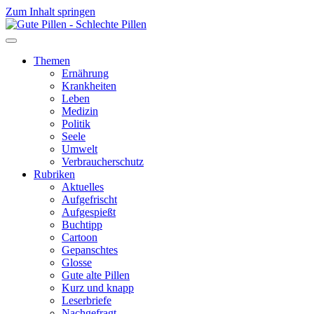
Zum Inhalt springen
Themen
Ernährung
Krankheiten
Leben
Medizin
Politik
Seele
Umwelt
Verbraucherschutz
Rubriken
Aktuelles
Aufgefrischt
Aufgespießt
Buchtipp
Cartoon
Gepanschtes
Glosse
Gute alte Pillen
Kurz und knapp
Leserbriefe
Nachgefragt