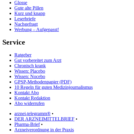
Glosse
Gute alte Pillen
Kurz und knapp
Leserbriefe
Nachgefragt
Werbung – Aufgepasst!
Service
Ratgeber
Gut vorbereitet zum Arzt
Chronisch krank
Wissen: Placebo
Wissen: Nocebo
GPSP-Methodenpapier (PDF)
10 Regeln für guten Medizinjournalismus
Kontakt Abo
Kontakt Redaktion
Abo widerrufen
arznei-telegramm®
•
DER ARZNEIMITTELBRIEF
•
Pharma-Brief
•
Arzneiverordnung in der Praxis