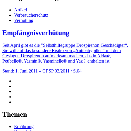
Artikel
Verbraucherschutz
Verhütung
Empfängnisverhütung
Seit April gibt es die "Selbsthilfegruppe Drospirenon Geschädigter“.
Sie will auf das besondere Risiko von „Antibabypillen“ mit dem
Gestagen Drospirenon aufmerksam machen, das in Aida®,
Petibelle®, Yasmin®, Yasminelle® und Yaz® enthalten ist.
Stand: 1. Juni 2011
– GPSP 03/2011 / S.04
Themen
Ernährung