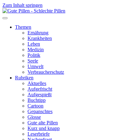
Zum Inhalt springen
Themen
Ernährung
Krankheiten
Leben
Medizin
Politik
Seele
Umwelt
Verbraucherschutz
Rubriken
Aktuelles
Aufgefrischt
Aufgespießt
Buchtipp
Cartoon
Gepanschtes
Glosse
Gute alte Pillen
Kurz und knapp
Leserbriefe
Nachgefragt