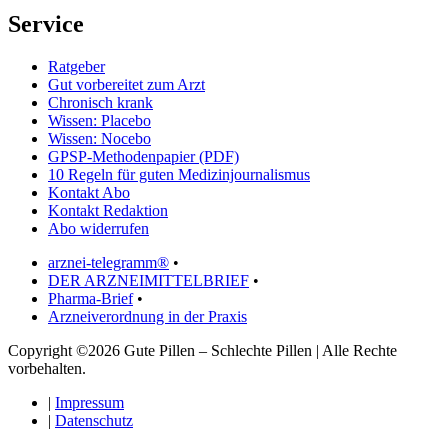
Service
Ratgeber
Gut vorbereitet zum Arzt
Chronisch krank
Wissen: Placebo
Wissen: Nocebo
GPSP-Methodenpapier (PDF)
10 Regeln für guten Medizinjournalismus
Kontakt Abo
Kontakt Redaktion
Abo widerrufen
arznei-telegramm®
•
DER ARZNEIMITTELBRIEF
•
Pharma-Brief
•
Arzneiverordnung in der Praxis
Copyright ©2026 Gute Pillen – Schlechte Pillen | Alle Rechte
vorbehalten.
|
Impressum
|
Datenschutz