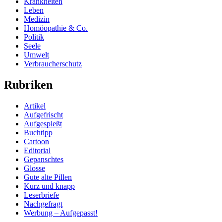
Krankheiten
Leben
Medizin
Homöopathie & Co.
Politik
Seele
Umwelt
Verbraucherschutz
Rubriken
Artikel
Aufgefrischt
Aufgespießt
Buchtipp
Cartoon
Editorial
Gepanschtes
Glosse
Gute alte Pillen
Kurz und knapp
Leserbriefe
Nachgefragt
Werbung – Aufgepasst!