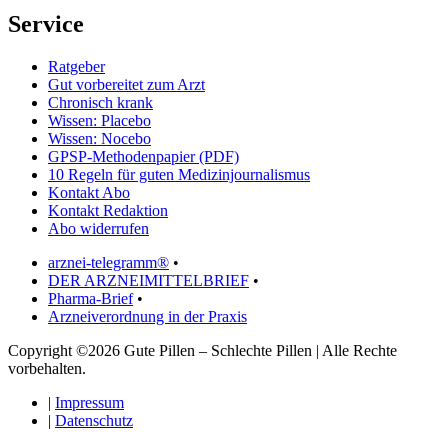
Service
Ratgeber
Gut vorbereitet zum Arzt
Chronisch krank
Wissen: Placebo
Wissen: Nocebo
GPSP-Methodenpapier (PDF)
10 Regeln für guten Medizinjournalismus
Kontakt Abo
Kontakt Redaktion
Abo widerrufen
arznei-telegramm®
•
DER ARZNEIMITTELBRIEF
•
Pharma-Brief
•
Arzneiverordnung in der Praxis
Copyright ©2026 Gute Pillen – Schlechte Pillen | Alle Rechte
vorbehalten.
|
Impressum
|
Datenschutz