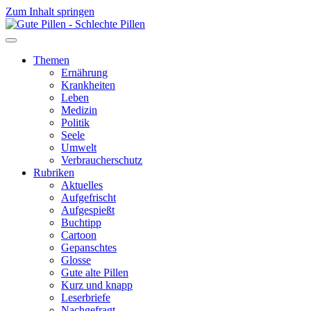
Zum Inhalt springen
Themen
Ernährung
Krankheiten
Leben
Medizin
Politik
Seele
Umwelt
Verbraucherschutz
Rubriken
Aktuelles
Aufgefrischt
Aufgespießt
Buchtipp
Cartoon
Gepanschtes
Glosse
Gute alte Pillen
Kurz und knapp
Leserbriefe
Nachgefragt