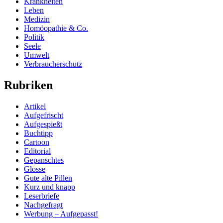
Krankheiten
Leben
Medizin
Homöopathie & Co.
Politik
Seele
Umwelt
Verbraucherschutz
Rubriken
Artikel
Aufgefrischt
Aufgespießt
Buchtipp
Cartoon
Editorial
Gepanschtes
Glosse
Gute alte Pillen
Kurz und knapp
Leserbriefe
Nachgefragt
Werbung – Aufgepasst!