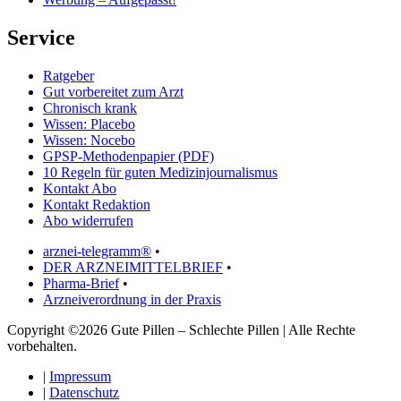
Service
Ratgeber
Gut vorbereitet zum Arzt
Chronisch krank
Wissen: Placebo
Wissen: Nocebo
GPSP-Methodenpapier (PDF)
10 Regeln für guten Medizinjournalismus
Kontakt Abo
Kontakt Redaktion
Abo widerrufen
arznei-telegramm®
•
DER ARZNEIMITTELBRIEF
•
Pharma-Brief
•
Arzneiverordnung in der Praxis
Copyright ©2026 Gute Pillen – Schlechte Pillen | Alle Rechte
vorbehalten.
|
Impressum
|
Datenschutz