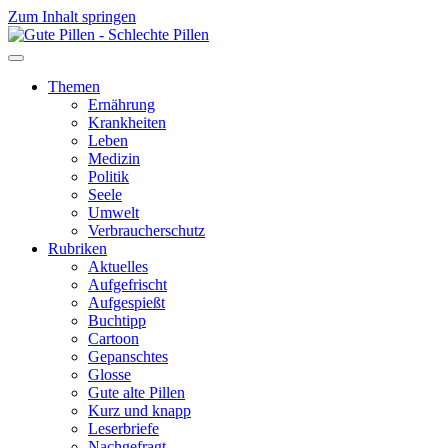
Zum Inhalt springen
Themen
Ernährung
Krankheiten
Leben
Medizin
Politik
Seele
Umwelt
Verbraucherschutz
Rubriken
Aktuelles
Aufgefrischt
Aufgespießt
Buchtipp
Cartoon
Gepanschtes
Glosse
Gute alte Pillen
Kurz und knapp
Leserbriefe
Nachgefragt