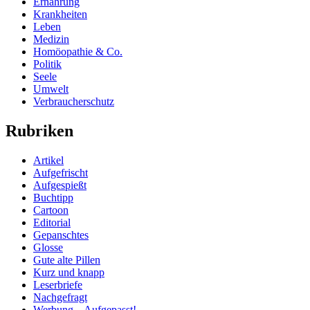
Ernährung
Krankheiten
Leben
Medizin
Homöopathie & Co.
Politik
Seele
Umwelt
Verbraucherschutz
Rubriken
Artikel
Aufgefrischt
Aufgespießt
Buchtipp
Cartoon
Editorial
Gepanschtes
Glosse
Gute alte Pillen
Kurz und knapp
Leserbriefe
Nachgefragt
Werbung – Aufgepasst!