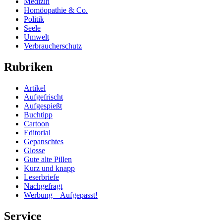
Medizin
Homöopathie & Co.
Politik
Seele
Umwelt
Verbraucherschutz
Rubriken
Artikel
Aufgefrischt
Aufgespießt
Buchtipp
Cartoon
Editorial
Gepanschtes
Glosse
Gute alte Pillen
Kurz und knapp
Leserbriefe
Nachgefragt
Werbung – Aufgepasst!
Service