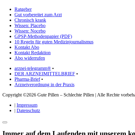
Ratgeber
Gut vorbereitet zum Arzt
Chronisch krank
Wissen: Placebo
Wissen: Nocebo
GPSP-Methodenpapier (PDF)
10 Regeln für guten Medizinjournalismus
Kontakt Abo
Kontakt Redaktion
Abo widerrufen
arznei-telegramm®
•
DER ARZNEIMITTELBRIEF
•
Pharma-Brief
•
Arzneiverordnung in der Praxis
Copyright ©2026 Gute Pillen – Schlechte Pillen | Alle Rechte vorbeha
|
Impressum
|
Datenschutz
Immer auf dem Laufenden mit unserem
ko