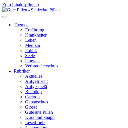
Zum Inhalt springen
Themen
Ernährung
Krankheiten
Leben
Medizin
Politik
Seele
Umwelt
Verbraucherschutz
Rubriken
Aktuelles
Aufgefrischt
Aufgespießt
Buchtipp
Cartoon
Gepanschtes
Glosse
Gute alte Pillen
Kurz und knapp
Leserbriefe
Nachgefragt