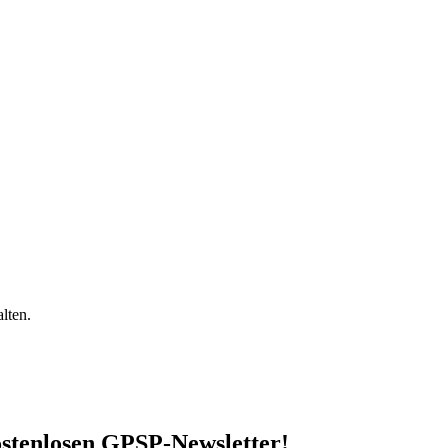
lten.
stenlosen GPSP-Newsletter
!