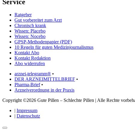
Service
Ratgeber
Gut vorbereitet zum Arzt
Chronisch krank
Wissen: Placebo
Wissen: Nocebo
GPSP-Methodenpapier (PDF)
10 Regeln für guten Medizinjournalismus
Kontakt Abo
Kontakt Redaktion
Abo widerrufen
arznei-telegramm®
•
DER ARZNEIMITTELBRIEF
•
Pharma-Brief
•
Arzneiverordnung in der Praxis
Copyright ©2026 Gute Pillen – Schlechte Pillen | Alle Rechte vorbeha
|
Impressum
|
Datenschutz