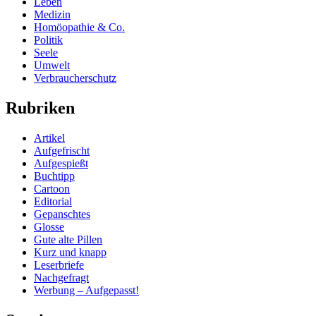
Leben
Medizin
Homöopathie & Co.
Politik
Seele
Umwelt
Verbraucherschutz
Rubriken
Artikel
Aufgefrischt
Aufgespießt
Buchtipp
Cartoon
Editorial
Gepanschtes
Glosse
Gute alte Pillen
Kurz und knapp
Leserbriefe
Nachgefragt
Werbung – Aufgepasst!