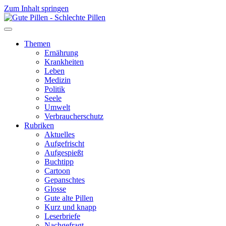
Zum Inhalt springen
Themen
Ernährung
Krankheiten
Leben
Medizin
Politik
Seele
Umwelt
Verbraucherschutz
Rubriken
Aktuelles
Aufgefrischt
Aufgespießt
Buchtipp
Cartoon
Gepanschtes
Glosse
Gute alte Pillen
Kurz und knapp
Leserbriefe
Nachgefragt