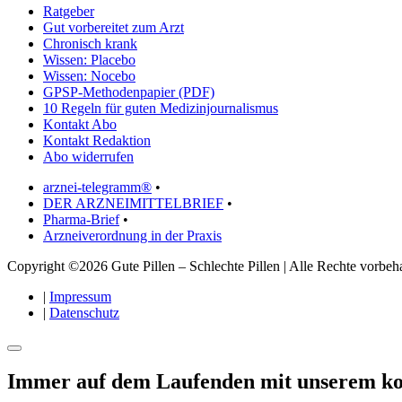
Ratgeber
Gut vorbereitet zum Arzt
Chronisch krank
Wissen: Placebo
Wissen: Nocebo
GPSP-Methodenpapier (PDF)
10 Regeln für guten Medizinjournalismus
Kontakt Abo
Kontakt Redaktion
Abo widerrufen
arznei-telegramm®
•
DER ARZNEIMITTELBRIEF
•
Pharma-Brief
•
Arzneiverordnung in der Praxis
Copyright ©2026 Gute Pillen – Schlechte Pillen | Alle Rechte vorbeha
|
Impressum
|
Datenschutz
Immer auf dem Laufenden mit unserem
ko