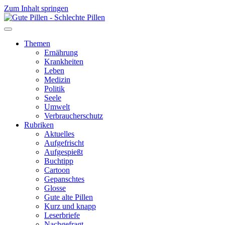
Zum Inhalt springen
Themen
Ernährung
Krankheiten
Leben
Medizin
Politik
Seele
Umwelt
Verbraucherschutz
Rubriken
Aktuelles
Aufgefrischt
Aufgespießt
Buchtipp
Cartoon
Gepanschtes
Glosse
Gute alte Pillen
Kurz und knapp
Leserbriefe
Nachgefragt