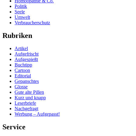
Homöopathie & Co.
Politik
Seele
Umwelt
Verbraucherschutz
Rubriken
Artikel
Aufgefrischt
Aufgespießt
Buchtipp
Cartoon
Editorial
Gepanschtes
Glosse
Gute alte Pillen
Kurz und knapp
Leserbriefe
Nachgefragt
Werbung – Aufgepasst!
Service