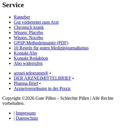
Service
Ratgeber
Gut vorbereitet zum Arzt
Chronisch krank
Wissen: Placebo
Wissen: Nocebo
GPSP-Methodenpapier (PDF)
10 Regeln für guten Medizinjournalismus
Kontakt Abo
Kontakt Redaktion
Abo widerrufen
arznei-telegramm®
•
DER ARZNEIMITTELBRIEF
•
Pharma-Brief
•
Arzneiverordnung in der Praxis
Copyright ©2026 Gute Pillen – Schlechte Pillen | Alle Rechte
vorbehalten.
|
Impressum
|
Datenschutz