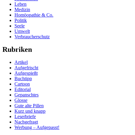
Leben
Medizin
Homöopathie & Co.
Politik
Seele
Umwelt
Verbraucherschutz
Rubriken
Artikel
Aufgefrischt
Aufgespießt
Buchtipp
Cartoon
Editorial
Gepanschtes
Glosse
Gute alte Pillen
Kurz und knapp
Leserbriefe
Nachgefragt
Werbung – Aufgepasst!