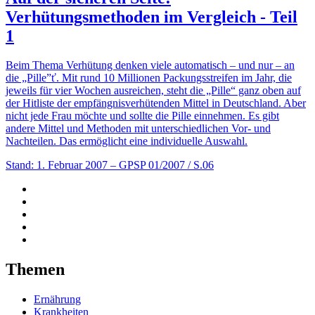
Verhütungsmethoden im Vergleich - Teil
1
Beim Thema Verhütung denken viele automatisch – und nur – an
die „Pille”ť. Mit rund 10 Millionen Packungsstreifen im Jahr, die
jeweils für vier Wochen ausreichen, steht die „Pille“ ganz oben auf
der Hitliste der empfängnisverhütenden Mittel in Deutschland. Aber
nicht jede Frau möchte und sollte die Pille einnehmen. Es gibt
andere Mittel und Methoden mit unterschiedlichen Vor- und
Nachteilen. Das ermöglicht eine individuelle Auswahl.
Stand: 1. Februar 2007
– GPSP 01/2007 / S.06
Themen
Ernährung
Krankheiten