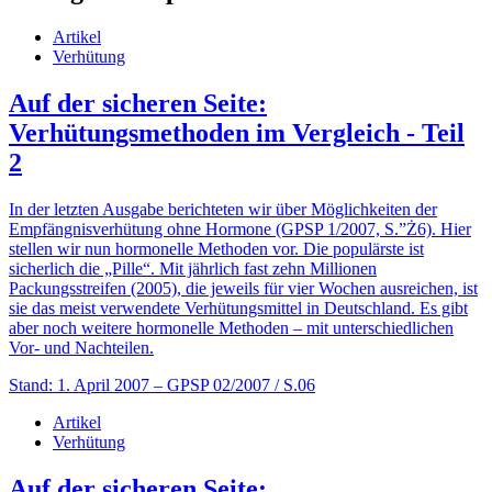
Artikel
Verhütung
Auf der sicheren Seite:
Verhütungsmethoden im Vergleich - Teil
2
In der letzten Ausgabe berichteten wir über Möglichkeiten der
Empfängnisverhütung ohne Hormone (GPSP 1/2007, S.”Ż6). Hier
stellen wir nun hormonelle Methoden vor. Die populärste ist
sicherlich die „Pille“. Mit jährlich fast zehn Millionen
Packungsstreifen (2005), die jeweils für vier Wochen ausreichen, ist
sie das meist verwendete Verhütungsmittel in Deutschland. Es gibt
aber noch weitere hormonelle Methoden – mit unterschiedlichen
Vor- und Nachteilen.
Stand: 1. April 2007
– GPSP 02/2007 / S.06
Artikel
Verhütung
Auf der sicheren Seite: