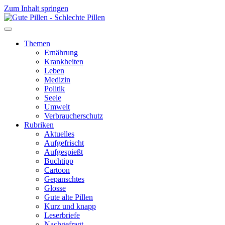
Zum Inhalt springen
Themen
Ernährung
Krankheiten
Leben
Medizin
Politik
Seele
Umwelt
Verbraucherschutz
Rubriken
Aktuelles
Aufgefrischt
Aufgespießt
Buchtipp
Cartoon
Gepanschtes
Glosse
Gute alte Pillen
Kurz und knapp
Leserbriefe
Nachgefragt