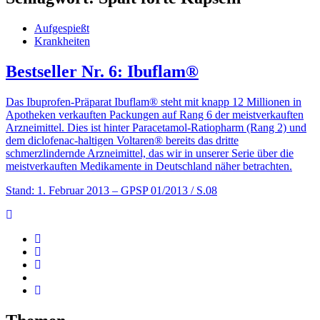
Aufgespießt
Krankheiten
Bestseller Nr. 6: Ibuflam®
Das Ibuprofen-Präparat Ibuflam® steht mit knapp 12 Millionen in
Apotheken verkauften Packungen auf Rang 6 der meistverkauften
Arzneimittel. Dies ist hinter Paracetamol-Ratiopharm (Rang 2) und
dem diclofenac-haltigen Voltaren® bereits das dritte
schmerzlindernde Arzneimittel, das wir in unserer Serie über die
meistverkauften Medikamente in Deutschland näher betrachten.
Stand: 1. Februar 2013
– GPSP 01/2013 / S.08