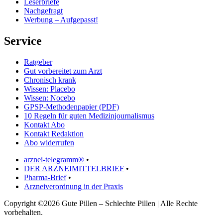
Leserbriefe
Nachgefragt
Werbung – Aufgepasst!
Service
Ratgeber
Gut vorbereitet zum Arzt
Chronisch krank
Wissen: Placebo
Wissen: Nocebo
GPSP-Methodenpapier (PDF)
10 Regeln für guten Medizinjournalismus
Kontakt Abo
Kontakt Redaktion
Abo widerrufen
arznei-telegramm®
•
DER ARZNEIMITTELBRIEF
•
Pharma-Brief
•
Arzneiverordnung in der Praxis
Copyright ©2026 Gute Pillen – Schlechte Pillen | Alle Rechte
vorbehalten.