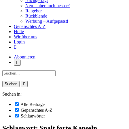
Nachgefragt
Neu – aber auch besser?
Ratgeber
Rückblende
Werbung – Aufgepasst!
Gepanschtes A-Z
Hefte
Wir über uns
Login
Abonnieren
Suche:
Suchen in:
Alle Beiträge
Gepanschtes A-Z
Schlagwörter
Schlagwort: Spalt forte Kapseln