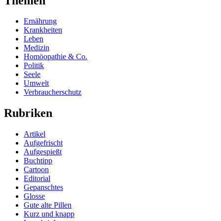
Themen
Ernährung
Krankheiten
Leben
Medizin
Homöopathie & Co.
Politik
Seele
Umwelt
Verbraucherschutz
Rubriken
Artikel
Aufgefrischt
Aufgespießt
Buchtipp
Cartoon
Editorial
Gepanschtes
Glosse
Gute alte Pillen
Kurz und knapp