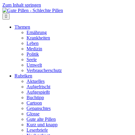
Zum Inhalt springen
Themen
Ernährung
Krankheiten
Leben
Medizin
Politik
Seele
Umwelt
Verbraucherschutz
Rubriken
Aktuelles
Aufgefrischt
Aufgespießt
Buchtipp
Cartoon
Gepanschtes
Glosse
Gute alte Pillen
Kurz und knapp
Leserbriefe