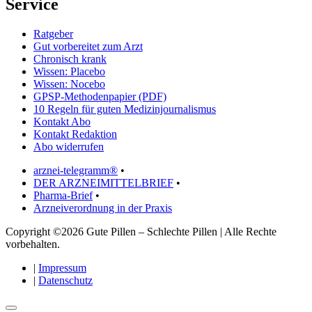
Service
Ratgeber
Gut vorbereitet zum Arzt
Chronisch krank
Wissen: Placebo
Wissen: Nocebo
GPSP-Methodenpapier (PDF)
10 Regeln für guten Medizinjournalismus
Kontakt Abo
Kontakt Redaktion
Abo widerrufen
arznei-telegramm®
•
DER ARZNEIMITTELBRIEF
•
Pharma-Brief
•
Arzneiverordnung in der Praxis
Copyright ©2026 Gute Pillen – Schlechte Pillen | Alle Rechte
vorbehalten.
|
Impressum
|
Datenschutz