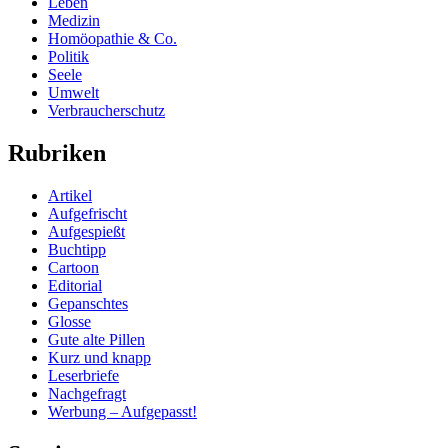
Leben
Medizin
Homöopathie & Co.
Politik
Seele
Umwelt
Verbraucherschutz
Rubriken
Artikel
Aufgefrischt
Aufgespießt
Buchtipp
Cartoon
Editorial
Gepanschtes
Glosse
Gute alte Pillen
Kurz und knapp
Leserbriefe
Nachgefragt
Werbung – Aufgepasst!