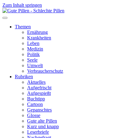
Zum Inhalt springen
Themen
Ernährung
Krankheiten
Leben
Medizin
Politik
Seele
Umwelt
Verbraucherschutz
Rubriken
Aktuelles
Aufgefrischt
Aufgespießt
Buchtipp
Cartoon
Gepanschtes
Glosse
Gute alte Pillen
Kurz und knapp
Leserbriefe
Nachgefragt