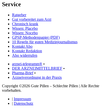
Service
Ratgeber
Gut vorbereitet zum Arzt
Chronisch krank
Wissen: Placebo
Wissen: Nocebo
GPSP-Methodenpapier (PDF)
10 Regeln für guten Medizinjournalismus
Kontakt Abo
Kontakt Redaktion
Abo widerrufen
arznei-telegramm®
•
DER ARZNEIMITTELBRIEF
•
Pharma-Brief
•
Arzneiverordnung in der Praxis
Copyright ©2026 Gute Pillen – Schlechte Pillen | Alle Rechte
vorbehalten.
|
Impressum
|
Datenschutz