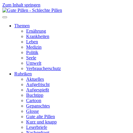
Zum Inhalt springen
Themen
Ernährung
Krankheiten
Leben
Medizin
Politik
Seele
Umwelt
Verbraucherschutz
Rubriken
Aktuelles
Aufgefrischt
Aufgespießt
Buchtipp
Cartoon
Gepanschtes
Glosse
Gute alte Pillen
Kurz und knapp
Leserbriefe
Nachgefragt