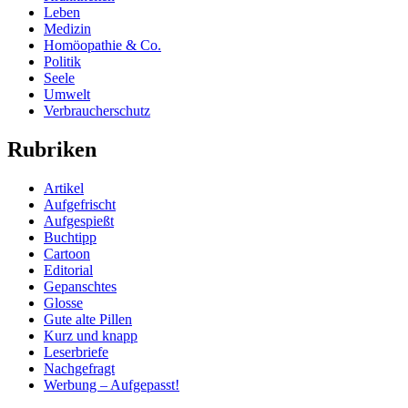
Leben
Medizin
Homöopathie & Co.
Politik
Seele
Umwelt
Verbraucherschutz
Rubriken
Artikel
Aufgefrischt
Aufgespießt
Buchtipp
Cartoon
Editorial
Gepanschtes
Glosse
Gute alte Pillen
Kurz und knapp
Leserbriefe
Nachgefragt
Werbung – Aufgepasst!