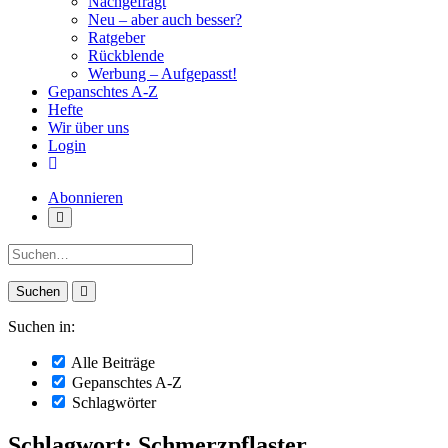
Nachgefragt
Neu – aber auch besser?
Ratgeber
Rückblende
Werbung – Aufgepasst!
Gepanschtes A-Z
Hefte
Wir über uns
Login
Abonnieren
Suche:
Suchen in:
Alle Beiträge
Gepanschtes A-Z
Schlagwörter
Schlagwort: Schmerzpflaster