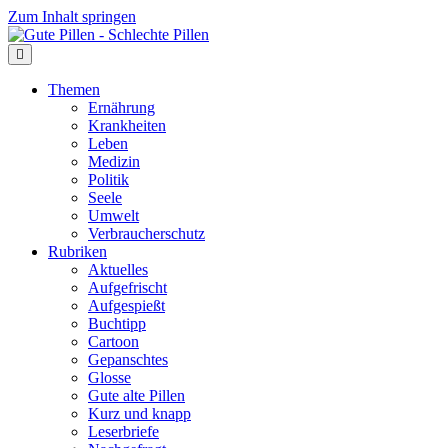
Zum Inhalt springen
Themen
Ernährung
Krankheiten
Leben
Medizin
Politik
Seele
Umwelt
Verbraucherschutz
Rubriken
Aktuelles
Aufgefrischt
Aufgespießt
Buchtipp
Cartoon
Gepanschtes
Glosse
Gute alte Pillen
Kurz und knapp
Leserbriefe