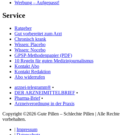
Werbung – Aufgepasst!
Service
Ratgeber
Gut vorbereitet zum Arzt
Chronisch krank
Wissen: Placebo
Wissen: Nocebo
GPSP-Methodenpapier (PDF)
10 Regeln für guten Medizinjournalismus
Kontakt Abo
Kontakt Redaktion
Abo widerrufen
arznei-telegramm®
•
DER ARZNEIMITTELBRIEF
•
Pharma-Brief
•
Arzneiverordnung in der Praxis
Copyright ©2026 Gute Pillen – Schlechte Pillen | Alle Rechte
vorbehalten.
|
Impressum
|
Datenschutz