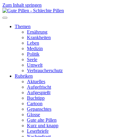
Zum Inhalt springen
Themen
Ernährung
Krankheiten
Leben
Medizin
Politik
Seele
Umwelt
Verbraucherschutz
Rubriken
Aktuelles
Aufgefrischt
Aufgespießt
Buchtipp
Cartoon
Gepanschtes
Glosse
Gute alte Pillen
Kurz und knapp
Leserbriefe
Nachgefragt