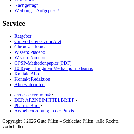
Nachgefragt
Werbung – Aufgepasst!
Service
Ratgeber
Gut vorbereitet zum Arzt
Chronisch krank
Wissen: Placebo
Wissen: Nocebo
GPSP-Methodenpapier (PDF)
10 Regeln für guten Medizinjournalismus
Kontakt Abo
Kontakt Redaktion
Abo widerrufen
arznei-telegramm®
•
DER ARZNEIMITTELBRIEF
•
Pharma-Brief
•
Arzneiverordnung in der Praxis
Copyright ©2026 Gute Pillen – Schlechte Pillen | Alle Rechte
vorbehalten.