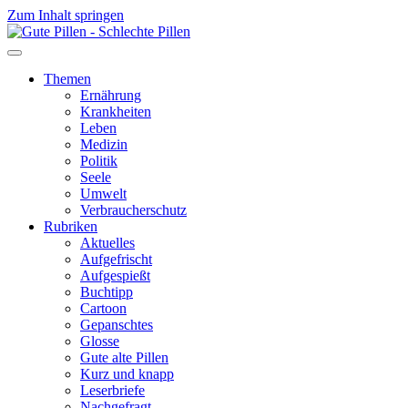
Zum Inhalt springen
Themen
Ernährung
Krankheiten
Leben
Medizin
Politik
Seele
Umwelt
Verbraucherschutz
Rubriken
Aktuelles
Aufgefrischt
Aufgespießt
Buchtipp
Cartoon
Gepanschtes
Glosse
Gute alte Pillen
Kurz und knapp
Leserbriefe
Nachgefragt