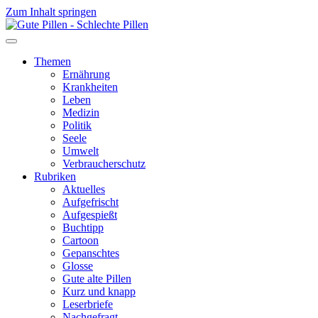
Zum Inhalt springen
Themen
Ernährung
Krankheiten
Leben
Medizin
Politik
Seele
Umwelt
Verbraucherschutz
Rubriken
Aktuelles
Aufgefrischt
Aufgespießt
Buchtipp
Cartoon
Gepanschtes
Glosse
Gute alte Pillen
Kurz und knapp
Leserbriefe
Nachgefragt