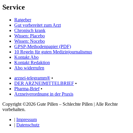
Service
Ratgeber
Gut vorbereitet zum Arzt
Chronisch krank
Wissen: Placebo
Wissen: Nocebo
GPSP-Methodenpapier (PDF)
10 Regeln für guten Medizinjournalismus
Kontakt Abo
Kontakt Redaktion
Abo widerrufen
arznei-telegramm®
•
DER ARZNEIMITTELBRIEF
•
Pharma-Brief
•
Arzneiverordnung in der Praxis
Copyright ©2026 Gute Pillen – Schlechte Pillen | Alle Rechte
vorbehalten.
|
Impressum
|
Datenschutz