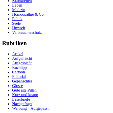
Krankheiten
Leben
Medizin
Homöopathie & Co.
Politik
Seele
Umwelt
Verbraucherschutz
Rubriken
Artikel
Aufgefrischt
Aufgespießt
Buchtipp
Cartoon
Editorial
Gepanschtes
Glosse
Gute alte Pillen
Kurz und knapp
Leserbriefe
Nachgefragt
Werbung – Aufgepasst!