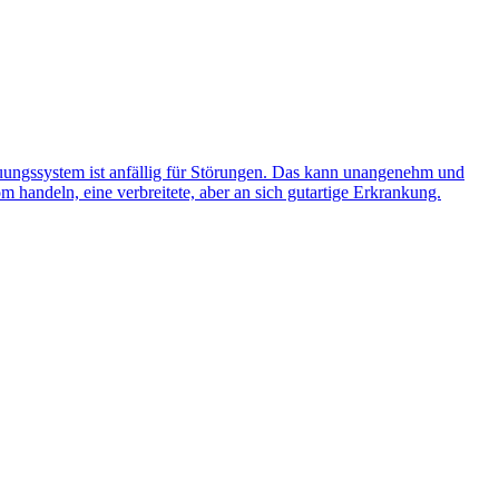
ungssystem ist anfällig für Störungen. Das kann unangenehm und
 handeln, eine verbreitete, aber an sich gutartige Erkrankung.