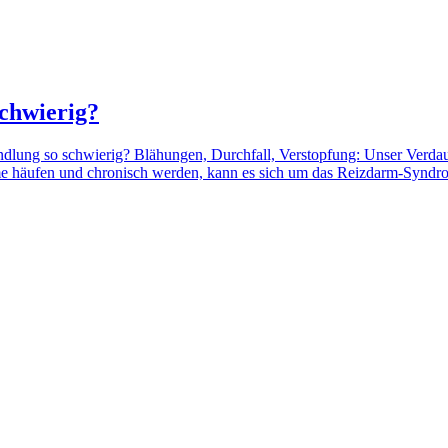
chwierig?
ung so schwierig? Blähungen, Durchfall, Verstopfung: Unser Verdau
leme häufen und chronisch werden, kann es sich um das Reizdarm-Syndrom