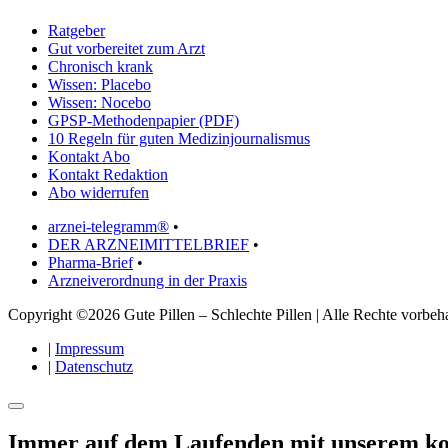
Ratgeber
Gut vorbereitet zum Arzt
Chronisch krank
Wissen: Placebo
Wissen: Nocebo
GPSP-Methodenpapier (PDF)
10 Regeln für guten Medizinjournalismus
Kontakt Abo
Kontakt Redaktion
Abo widerrufen
arznei-telegramm®
•
DER ARZNEIMITTELBRIEF
•
Pharma-Brief
•
Arzneiverordnung in der Praxis
Copyright ©2026 Gute Pillen – Schlechte Pillen | Alle Rechte vorbeha
|
Impressum
|
Datenschutz
Immer auf dem Laufenden mit unserem
ko