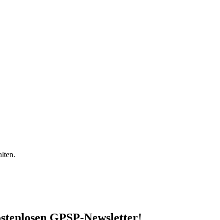
lten.
stenlosen GPSP-Newsletter
!