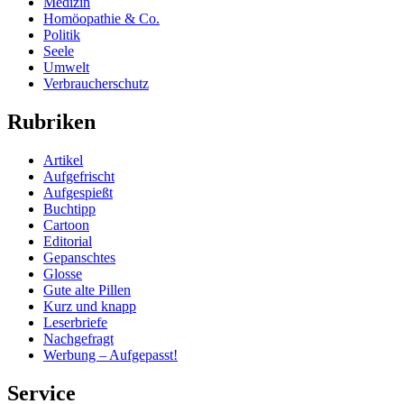
Medizin
Homöopathie & Co.
Politik
Seele
Umwelt
Verbraucherschutz
Rubriken
Artikel
Aufgefrischt
Aufgespießt
Buchtipp
Cartoon
Editorial
Gepanschtes
Glosse
Gute alte Pillen
Kurz und knapp
Leserbriefe
Nachgefragt
Werbung – Aufgepasst!
Service