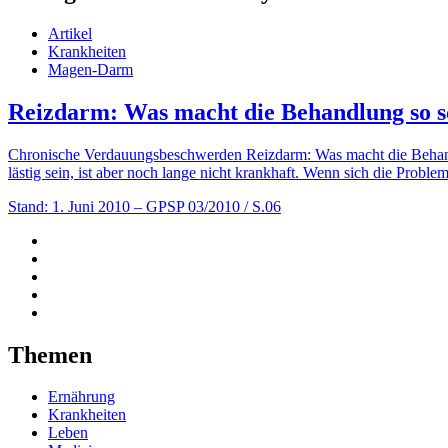
Artikel
Krankheiten
Magen-Darm
Reizdarm: Was macht die Behandlung so s
Chronische Verdauungsbeschwerden Reizdarm: Was macht die Behandl
lästig sein, ist aber noch lange nicht krankhaft. Wenn sich die Prob
Stand: 1. Juni 2010
– GPSP 03/2010 / S.06
Themen
Ernährung
Krankheiten
Leben