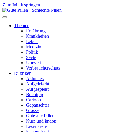
Zum Inhalt springen
Themen
Ernährung
Krankheiten
Leben
Medizin
Politik
Seele
Umwelt
Verbraucherschutz
Rubriken
Aktuelles
Aufgefrischt
Aufgespießt
Buchtipp
Cartoon
Gepanschtes
Glosse
Gute alte Pillen
Kurz und knapp
Leserbriefe
Nachgefragt