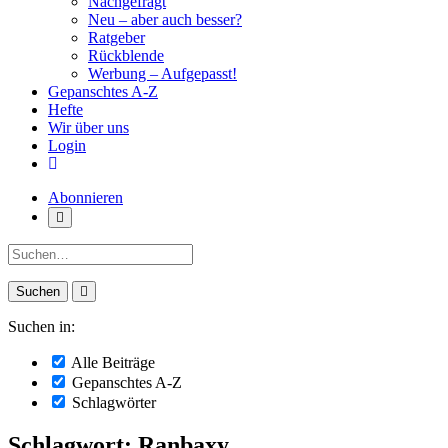
Nachgefragt
Neu – aber auch besser?
Ratgeber
Rückblende
Werbung – Aufgepasst!
Gepanschtes A-Z
Hefte
Wir über uns
Login
Abonnieren
Suche:
Suchen in:
Alle Beiträge
Gepanschtes A-Z
Schlagwörter
Schlagwort: Ranbaxy