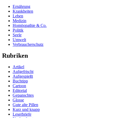
Ernährung
Krankheiten
Leben
Medizin
Homöopathie & Co.
Politik
Seele
Umwelt
Verbraucherschutz
Rubriken
Artikel
Aufgefrischt
Aufgespießt
Buchtipp
Cartoon
Editorial
Gepanschtes
Glosse
Gute alte Pillen
Kurz und knapp
Leserbriefe