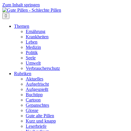
Zum Inhalt springen
Themen
Ernährung
Krankheiten
Leben
Medizin
Politik
Seele
Umwelt
Verbraucherschutz
Rubriken
Aktuelles
Aufgefrischt
Aufgespießt
Buchtipp
Cartoon
Gepanschtes
Glosse
Gute alte Pillen
Kurz und knapp
Leserbriefe