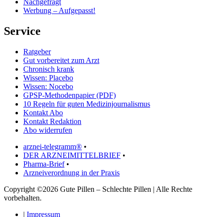
Nachgefragt
Werbung – Aufgepasst!
Service
Ratgeber
Gut vorbereitet zum Arzt
Chronisch krank
Wissen: Placebo
Wissen: Nocebo
GPSP-Methodenpapier (PDF)
10 Regeln für guten Medizinjournalismus
Kontakt Abo
Kontakt Redaktion
Abo widerrufen
arznei-telegramm®
•
DER ARZNEIMITTELBRIEF
•
Pharma-Brief
•
Arzneiverordnung in der Praxis
Copyright ©2026 Gute Pillen – Schlechte Pillen | Alle Rechte
vorbehalten.
|
Impressum