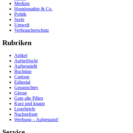
Medizin
Homöopathie & Co.
Politik
Seele
Umwelt
Verbraucherschutz
Rubriken
Artikel
Aufgefrischt
Aufgespießt
Buchtipp
Cartoon
Editorial
Gepanschtes
Glosse
Gute alte Pillen
Kurz und knapp
Leserbriefe
Nachgefragt
Werbung – Aufgepasst!
Service