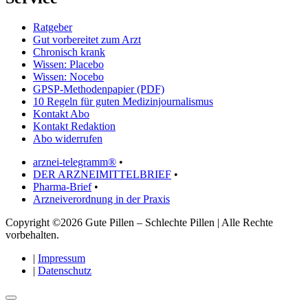
Ratgeber
Gut vorbereitet zum Arzt
Chronisch krank
Wissen: Placebo
Wissen: Nocebo
GPSP-Methodenpapier (PDF)
10 Regeln für guten Medizinjournalismus
Kontakt Abo
Kontakt Redaktion
Abo widerrufen
arznei-telegramm®
•
DER ARZNEIMITTELBRIEF
•
Pharma-Brief
•
Arzneiverordnung in der Praxis
Copyright ©2026 Gute Pillen – Schlechte Pillen | Alle Rechte
vorbehalten.
|
Impressum
|
Datenschutz