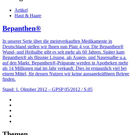
Artikel
Haut & Haare
Bepanthen®
In unserer Serie über die meistverkauften Medikamente in
Deutschland stellen wir Ihnen nun Platz 4 vor. Die Bepanthen®
Wund- und Heilsalbe gibt es seit mehr als 60 Jahren. Später kam
Bepanthen® als flüssige Lösung, als Augen- und Nasensalbe u.a.
auf den Markt. Bepanthen®-Präparate werden in Apotheken mehr
als 14 Millionen mal im Jahr verkauft. Dies ist erstaunlich viel bei
einem Mittel, für dessen Nutzen wir keine aussagekräftigen Belege
finden.
Stand: 1. Oktober 2012
– GPSP 05/2012 / S.05
Themen