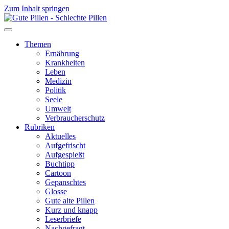
Zum Inhalt springen
Themen
Ernährung
Krankheiten
Leben
Medizin
Politik
Seele
Umwelt
Verbraucherschutz
Rubriken
Aktuelles
Aufgefrischt
Aufgespießt
Buchtipp
Cartoon
Gepanschtes
Glosse
Gute alte Pillen
Kurz und knapp
Leserbriefe
Nachgefragt