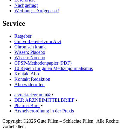
Nachgefragt
Werbung – Aufgepasst!
Service
Ratgeber
Gut vorbereitet zum Arzt
Chronisch krank
Wissen: Placebo
Wissen: Nocebo
GPSP-Methodenpapier (PDF)
10 Regeln für guten Medizinjournalismus
Kontakt Abo
Kontakt Redaktion
Abo widerrufen
arznei-telegramm®
•
DER ARZNEIMITTELBRIEF
•
Pharma-Brief
•
Arzneiverordnung in der Praxis
Copyright ©2026 Gute Pillen – Schlechte Pillen | Alle Rechte
vorbehalten.