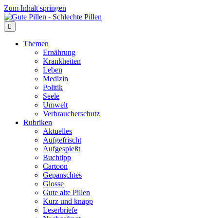
Zum Inhalt springen
Themen
Ernährung
Krankheiten
Leben
Medizin
Politik
Seele
Umwelt
Verbraucherschutz
Rubriken
Aktuelles
Aufgefrischt
Aufgespießt
Buchtipp
Cartoon
Gepanschtes
Glosse
Gute alte Pillen
Kurz und knapp
Leserbriefe