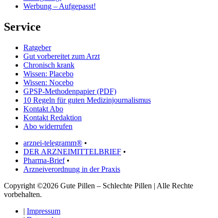
Werbung – Aufgepasst!
Service
Ratgeber
Gut vorbereitet zum Arzt
Chronisch krank
Wissen: Placebo
Wissen: Nocebo
GPSP-Methodenpapier (PDF)
10 Regeln für guten Medizinjournalismus
Kontakt Abo
Kontakt Redaktion
Abo widerrufen
arznei-telegramm®
•
DER ARZNEIMITTELBRIEF
•
Pharma-Brief
•
Arzneiverordnung in der Praxis
Copyright ©2026 Gute Pillen – Schlechte Pillen | Alle Rechte
vorbehalten.
|
Impressum