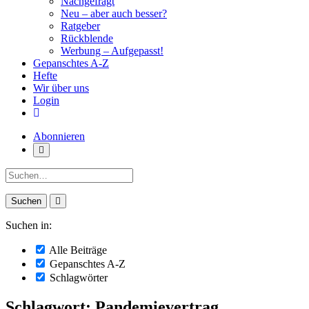
Nachgefragt
Neu – aber auch besser?
Ratgeber
Rückblende
Werbung – Aufgepasst!
Gepanschtes A-Z
Hefte
Wir über uns
Login
Abonnieren
Suche:
Suchen in:
Alle Beiträge
Gepanschtes A-Z
Schlagwörter
Schlagwort: Pandemievertrag