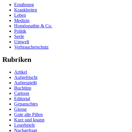
Ernährung
Krankheiten
Leben
Medizin
Homöopathie & Co.
Politik
Seele
Umwelt
Verbraucherschutz
Rubriken
Artikel
Aufgefrischt
Aufgespießt
Buchtipp
Cartoon
Editorial
Gepanschtes
Glosse
Gute alte Pillen
Kurz und knapp
Leserbriefe
Nachgefragt