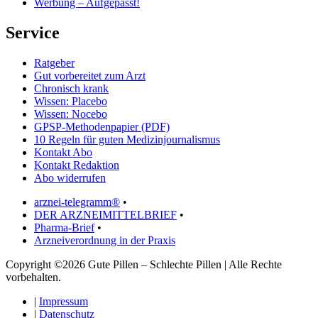
Werbung – Aufgepasst!
Service
Ratgeber
Gut vorbereitet zum Arzt
Chronisch krank
Wissen: Placebo
Wissen: Nocebo
GPSP-Methodenpapier (PDF)
10 Regeln für guten Medizinjournalismus
Kontakt Abo
Kontakt Redaktion
Abo widerrufen
arznei-telegramm®
•
DER ARZNEIMITTELBRIEF
•
Pharma-Brief
•
Arzneiverordnung in der Praxis
Copyright ©2026 Gute Pillen – Schlechte Pillen | Alle Rechte
vorbehalten.
|
Impressum
|
Datenschutz