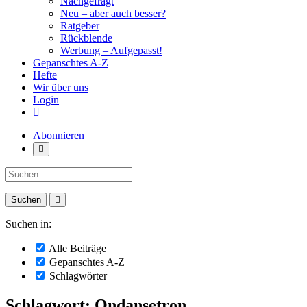
Nachgefragt
Neu – aber auch besser?
Ratgeber
Rückblende
Werbung – Aufgepasst!
Gepanschtes A-Z
Hefte
Wir über uns
Login
Abonnieren
Suche:
Suchen in:
Alle Beiträge
Gepanschtes A-Z
Schlagwörter
Schlagwort: Ondansetron