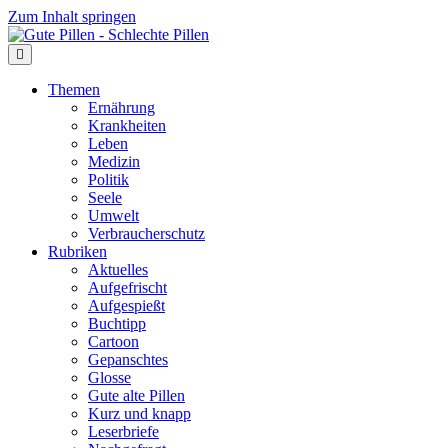
Zum Inhalt springen
Themen
Ernährung
Krankheiten
Leben
Medizin
Politik
Seele
Umwelt
Verbraucherschutz
Rubriken
Aktuelles
Aufgefrischt
Aufgespießt
Buchtipp
Cartoon
Gepanschtes
Glosse
Gute alte Pillen
Kurz und knapp
Leserbriefe