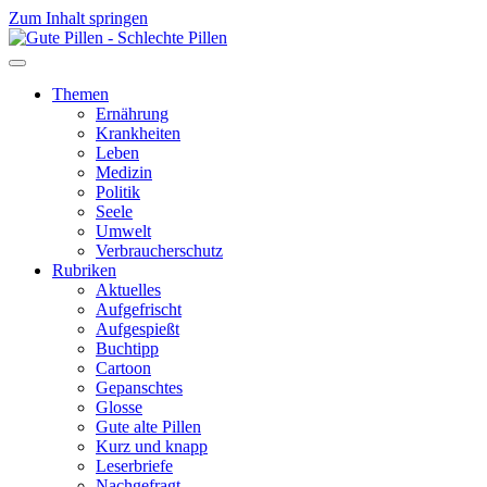
Zum Inhalt springen
Themen
Ernährung
Krankheiten
Leben
Medizin
Politik
Seele
Umwelt
Verbraucherschutz
Rubriken
Aktuelles
Aufgefrischt
Aufgespießt
Buchtipp
Cartoon
Gepanschtes
Glosse
Gute alte Pillen
Kurz und knapp
Leserbriefe
Nachgefragt