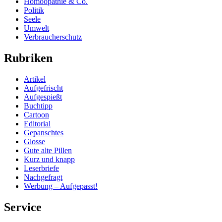
Homöopathie & Co.
Politik
Seele
Umwelt
Verbraucherschutz
Rubriken
Artikel
Aufgefrischt
Aufgespießt
Buchtipp
Cartoon
Editorial
Gepanschtes
Glosse
Gute alte Pillen
Kurz und knapp
Leserbriefe
Nachgefragt
Werbung – Aufgepasst!
Service