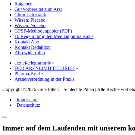
Ratgeber
Gut vorbereitet zum Arzt
Chronisch krank
Wissen: Placebo
Wissen: Nocebo
GPSP-Methodenpapier (PDF)
10 Regeln für guten Medizinjournalismus
Kontakt Abo
Kontakt Redaktion
Abo widerrufen
arznei-telegramm®
•
DER ARZNEIMITTELBRIEF
•
Pharma-Brief
•
Arzneiverordnung in der Praxis
Copyright ©2026 Gute Pillen – Schlechte Pillen | Alle Rechte vorbeha
|
Impressum
|
Datenschutz
Immer auf dem Laufenden mit unserem
ko