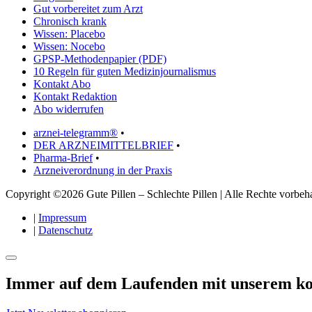
Gut vorbereitet zum Arzt
Chronisch krank
Wissen: Placebo
Wissen: Nocebo
GPSP-Methodenpapier (PDF)
10 Regeln für guten Medizinjournalismus
Kontakt Abo
Kontakt Redaktion
Abo widerrufen
arznei-telegramm®
•
DER ARZNEIMITTELBRIEF
•
Pharma-Brief
•
Arzneiverordnung in der Praxis
Copyright ©2026 Gute Pillen – Schlechte Pillen | Alle Rechte vorbeha
|
Impressum
|
Datenschutz
Immer auf dem Laufenden mit unserem
ko