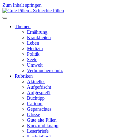
Zum Inhalt springen
Themen
Ernährung
Krankheiten
Leben
Medizin
Politik
Seele
Umwelt
Verbraucherschutz
Rubriken
Aktuelles
Aufgefrischt
Aufgespießt
Buchtipp
Cartoon
Gepanschtes
Glosse
Gute alte Pillen
Kurz und knapp
Leserbriefe
Nachgefragt