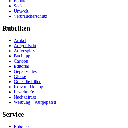
Politik
Seele
Umwelt
Verbraucherschutz
Rubriken
Artikel
Aufgefrischt
Aufgespießt
Buchtipp
Cartoon
Editorial
Gepanschtes
Glosse
Gute alte Pillen
Kurz und knapp
Leserbriefe
Nachgefragt
Werbung – Aufgepasst!
Service
Ratgeber